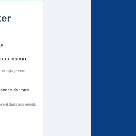
ter
ar.
ous inscrire
 :
abc@xyz.com
issance de votre
résent dans nos emails.