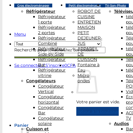
Gros électroménager
Petit électroménager
TV-Son-Photo
Réfrigérateur
ROBOT DE
Télévise
Réfrigérateur
CUISINE
tél
1 porte
ENTRETIEN
po
Réfrigérateur
MAISON
tél
2 portes
PETIT
po
Menu
Réfrigérateur
DEJEUNER-
Tél
Combiné
JUS
po
Réfrigérateur
APPAREIL
tél
Recherche pour :
Side-by-Side
DE
po
Réfrigérateur
CUISSON
Tél
Bar
Fontaine à
po
Se connecter / S’inscrire
0
CFA
Réfrigérateur
Eau
tél
vitrine
Micro
po
Congélateurs
ondes
Tél
Congélateur
PO
Vertical
Vid
Congélateur
Écr
Votre panier est vide.
horizontal
pro
Congélateur
con
Retour à la boutique
Bar
AC
Congélateur
TV
solaire
Audios
Panier
Cuisson et
Bar