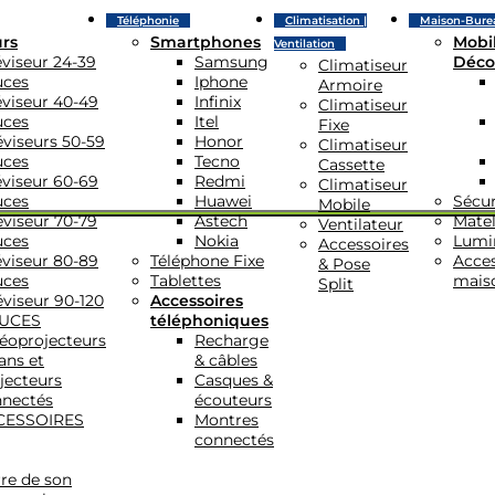
Téléphonie
Climatisation |
Maison-Bure
urs
Smartphones
Mobil
Ventilation
éviseur 24-39
Samsung
Déco
Climatiseur
uces
Iphone
Armoire
éviseur 40-49
Infinix
Climatiseur
uces
Itel
Fixe
éviseurs 50-59
Honor
Climatiseur
uces
Tecno
Cassette
éviseur 60-69
Redmi
Climatiseur
uces
Huawei
Sécur
Mobile
éviseur 70-79
Astech
Matel
Ventilateur
uces
Nokia
Lumi
Accessoires
éviseur 80-89
Téléphone Fixe
Acces
& Pose
uces
Tablettes
mais
Split
éviseur 90-120
Accessoires
UCES
téléphoniques
éoprojecteurs
Recharge
ans et
& câbles
jecteurs
Casques &
nectés
écouteurs
CESSOIRES
Montres
connectés
re de son