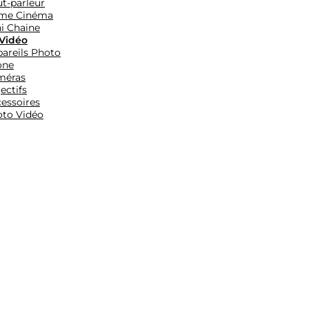
t-parleur
me Cinéma
i Chaine
Vidéo
areils Photo
one
méras
ectifs
essoires
to Vidéo