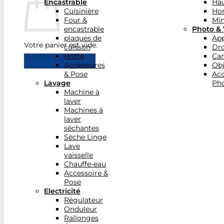
Encastrable
Hau
Cuisinière
Ho
Four &
Min
encastrable
Photo & 
plaques de
App
Votre panier est vide.
cuisson
Dr
Hotte
Ca
Retour à la boutique
Accessoires
Obj
& Pose
Acc
Lavage
Pho
Machine à
laver
Machines à
laver
séchantes
Sèche Linge
Lave
vaisselle
Chauffe-eau
Accessoire &
Pose
Electricité
Régulateur
Onduleur
Rallonges