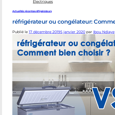
Électriques
Actualités récentes
,
réfrigérateurs
réfrigérateur ou congélateur: Comme
Publié le
17 décembre 2019
5 janvier 2020
par
Ibou Ndiaye