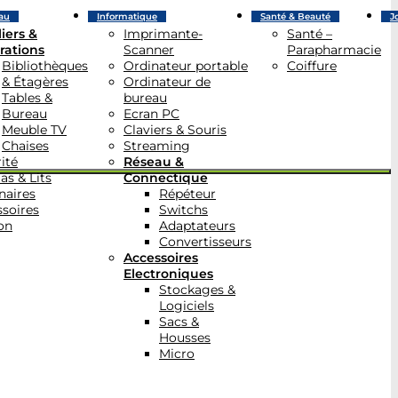
au
Informatique
Santé & Beauté
J
iers &
Imprimante-
Santé –
rations
Scanner
Parapharmacie
Bibliothèques
Ordinateur portable
Coiffure
& Étagères
Ordinateur de
Tables &
bureau
Bureau
Ecran PC
Meuble TV
Claviers & Souris
Chaises
Streaming
ité
Réseau &
as & Lits
Connectique
naires
Répéteur
soires
Switchs
on
Adaptateurs
Convertisseurs
Accessoires
Electroniques
Stockages &
Logiciels
Sacs &
Housses
Micro