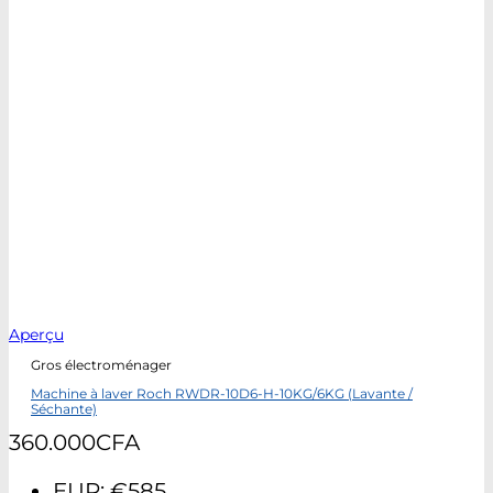
Aperçu
Gros électroménager
Machine à laver Roch RWDR-10D6-H-10KG/6KG (Lavante /
Séchante)
360.000
CFA
EUR
:
€585