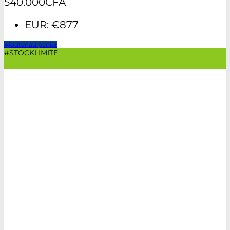
540.000
CFA
EUR
:
€877
Ajouter au panier
#STOCKLIMITE