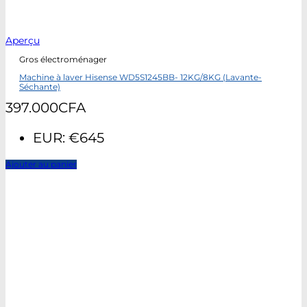
Aperçu
Gros électroménager
Machine à laver Hisense WD5S1245BB- 12KG/8KG (Lavante-
Séchante)
397.000
CFA
EUR
:
€645
Ajouter au panier