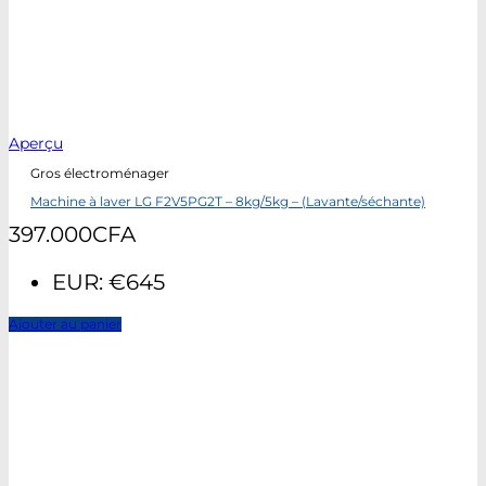
Aperçu
Gros électroménager
Machine à laver LG F2V5PG2T – 8kg/5kg – (Lavante/séchante)
397.000
CFA
EUR
:
€645
Ajouter au panier