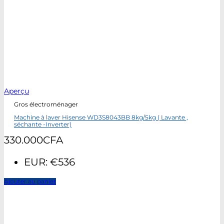
Aperçu
Gros électroménager
Machine à laver Hisense WD3S8043BB 8kg/5kg ( Lavante ,
séchante -Inverter)
330.000
CFA
EUR
:
€536
Ajouter au panier