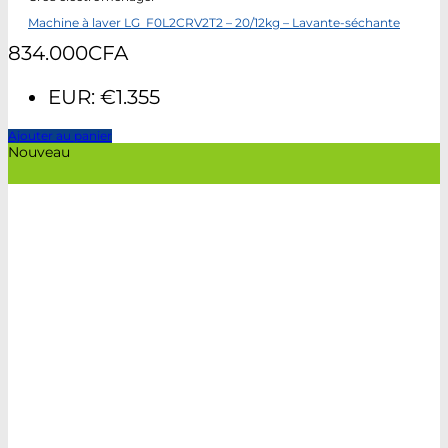
Machine à laver LG F0L2CRV2T2 – 20/12kg – Lavante-séchante
834.000
CFA
EUR
:
€1.355
Ajouter au panier
Nouveau