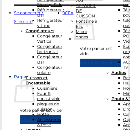
JUS
Side-by-Side
po
APPAREIL
Réfrigérateur
Tél
DE
Se connecter /
0
CFA
Bar
po
CUISSON
Réfrigérateur
tél
Fontaine à
S’inscrire
vitrine
po
Eau
Congélateurs
Tél
Micro
Congélateur
PO
ondes
Vertical
Vid
Congélateur
Écr
Votre panier est
horizontal
pro
vide.
Congélateur
con
Bar
AC
Retour à la boutique
Congélateur
TV
solaire
Audios
Panier
Cuisson et
Bar
Encastrable
Hau
Cuisinière
Ho
Four &
Min
encastrable
Photo & 
plaques de
App
cuisson
Dr
Votre panier est vide.
Hotte
Ca
Accessoires
Obj
Retour à la boutique
& Pose
Acc