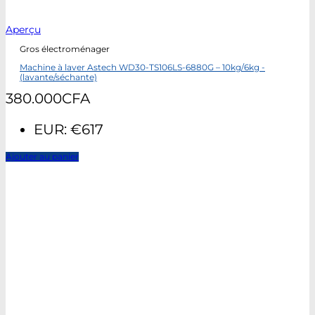
Aperçu
Gros électroménager
Machine à laver Astech WD30-TS106LS-6880G – 10kg/6kg -
(lavante/séchante)
380.000
CFA
EUR
:
€617
Ajouter au panier