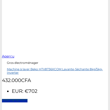
Aperçu
Gros électroménager
Machine à laver Beko HTV8736XCOM Lavante-Séchante 8kg/5kg-
Inverter
432.000
CFA
EUR
:
€702
Ajouter au panier