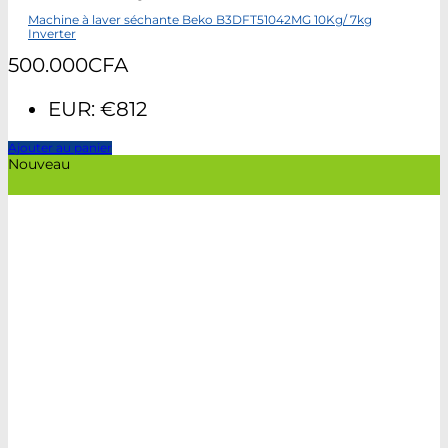
Machine à laver séchante Beko B3DFT51042MG 10Kg/ 7kg
Inverter
500.000
CFA
EUR
:
€812
Ajouter au panier
Nouveau