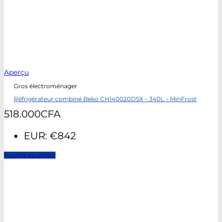
Aperçu
Gros électroménager
Réfrigérateur combiné Beko CH140020DSX – 340L – MinFrost
518.000
CFA
EUR
:
€842
Ajouter au panier