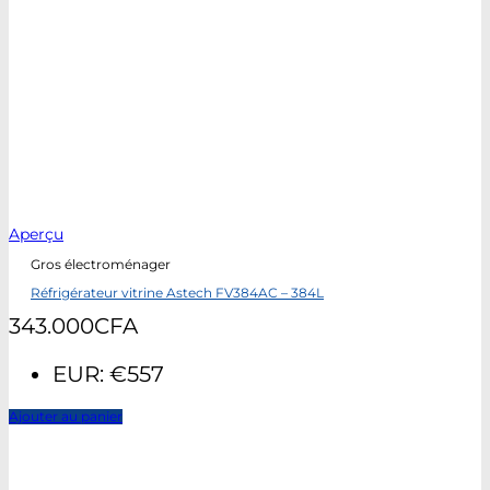
Aperçu
Gros électroménager
Réfrigérateur vitrine Astech FV384AC – 384L
343.000
CFA
EUR
:
€557
Ajouter au panier