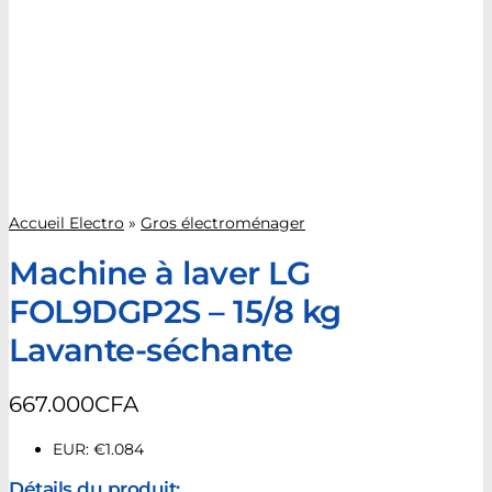
Accueil Electro
»
Gros électroménager
Machine à laver LG
FOL9DGP2S – 15/8 kg
Lavante-séchante
667.000
CFA
EUR
:
€1.084
Détails du produit: