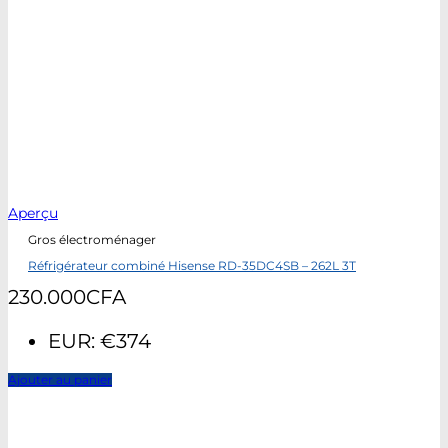
Aperçu
Gros électroménager
Réfrigérateur combiné Hisense RD-35DC4SB – 262L 3T
230.000
CFA
EUR
:
€374
Ajouter au panier