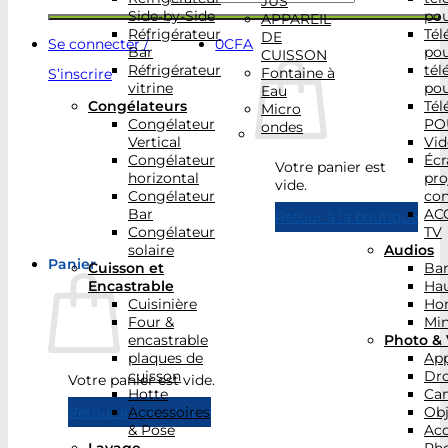
JUS
Side-by-Side
po
APPAREIL
Réfrigérateur
Tél
DE
Se connecter /
0
CFA
Bar
po
CUISSON
Réfrigérateur
tél
Fontaine à
S’inscrire
vitrine
po
Eau
Congélateurs
Tél
Micro
Congélateur
PO
ondes
Vertical
Vid
Congélateur
Écr
Votre panier est
horizontal
pro
vide.
Congélateur
con
Bar
AC
Retour à la boutique
Congélateur
TV
solaire
Audios
Panier
Cuisson et
Bar
Encastrable
Hau
Cuisinière
Ho
Four &
Min
encastrable
Photo & 
plaques de
App
cuisson
Dr
Votre panier est vide.
Hotte
Ca
Accessoires
Obj
Retour à la boutique
& Pose
Acc