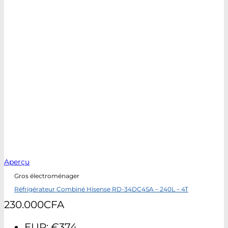
Aperçu
Gros électroménager
Réfrigérateur Combiné Hisense RD-34DC4SA – 240L – 4T
230.000
CFA
EUR
:
€374