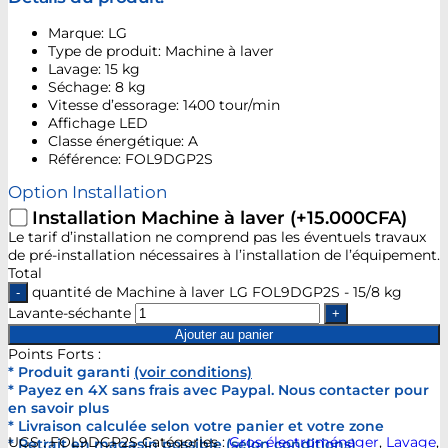
Marque: LG
Type de produit: Machine à laver
Lavage: 15 kg
Séchage: 8 kg
Vitesse d’essorage: 1400 tour/min
Affichage LED
Classe énergétique: A
Référence: FOL9DGP2S
Option Installation
Installation Machine à laver
(+15.000CFA)
Le tarif d’installation ne comprend pas les éventuels travaux
de pré-installation nécessaires à l’installation de l’équipement.
Total
quantité de Machine à laver LG FOL9DGP2S - 15/8 kg
Lavante-séchante
Ajouter au panier
Points Forts :
* Produit garanti
(voir conditions)
* Payez en 4X sans frais avec Paypal. Nous contacter pour
en savoir plus
* Livraison calculée selon votre panier et votre zone
UGS :
FOL9DGP2S
Catégories :
Gros électroménager
,
Lavage
,
* Retrait en magasin possible (selon conditions)