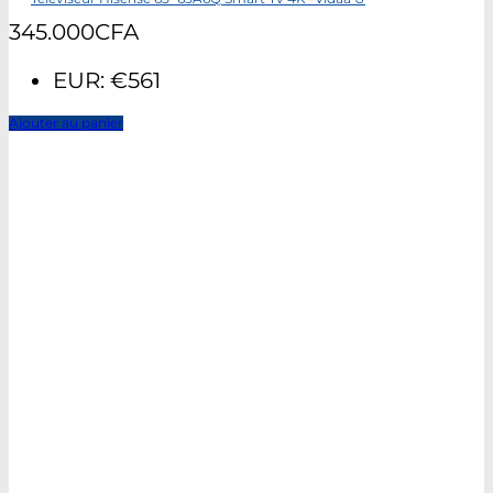
345.000
CFA
EUR
:
€561
Ajouter au panier