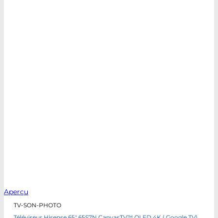
Aperçu
TV-SON-PHOTO
Téléviseur Hisense 65″ 65S7N CanvasTV™ QLED 4K ( Google TV)