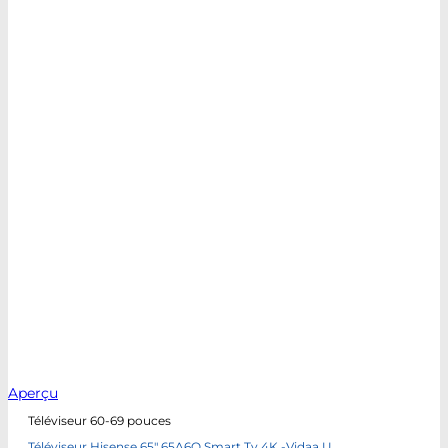
Aperçu
Téléviseur 60-69 pouces
Téléviseur Hisense 65″ 65A6Q Smart Tv 4K -Vidaa U