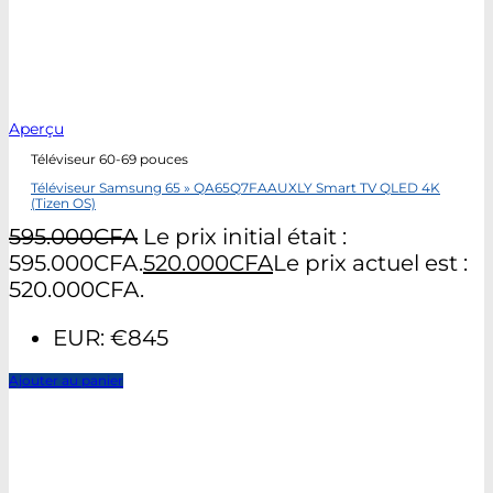
Aperçu
Téléviseur 60-69 pouces
Téléviseur Samsung 65 » QA65Q7FAAUXLY Smart TV QLED 4K
(Tizen OS)
595.000
CFA
Le prix initial était :
595.000CFA.
520.000
CFA
Le prix actuel est :
520.000CFA.
EUR
:
€845
Ajouter au panier