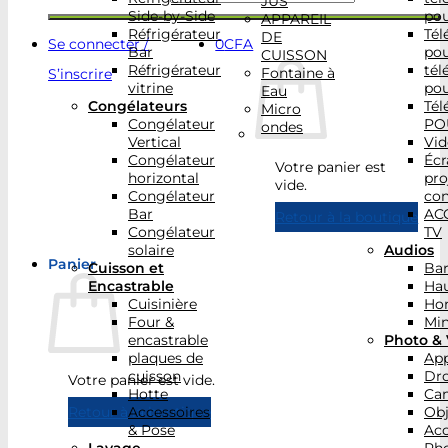
JUS
Side-by-Side
po
APPAREIL
Réfrigérateur
Tél
DE
Se connecter /
0
CFA
Bar
po
CUISSON
Réfrigérateur
tél
Fontaine à
S’inscrire
vitrine
po
Eau
Congélateurs
Tél
Micro
Congélateur
PO
ondes
Vertical
Vid
Congélateur
Écr
Votre panier est
horizontal
pro
vide.
Congélateur
con
Bar
AC
Retour à la boutique
Congélateur
TV
solaire
Audios
Panier
Cuisson et
Bar
Encastrable
Hau
Cuisinière
Ho
Four &
Min
encastrable
Photo & 
plaques de
App
cuisson
Dr
Votre panier est vide.
Hotte
Ca
Accessoires
Obj
Retour à la boutique
& Pose
Acc