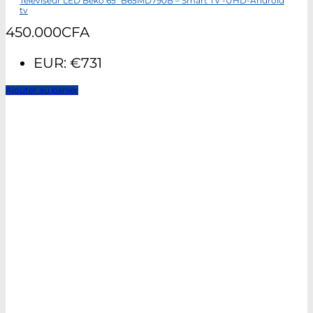
Téléviseur LED Beko 65″ B65MD790B – Smart TV -UHD-Android
tv
450.000
CFA
EUR
:
€731
Ajouter au panier