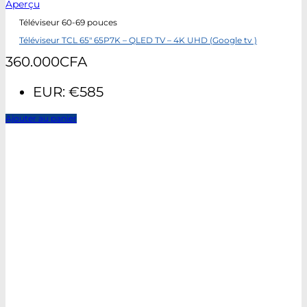
Aperçu
Téléviseur 60-69 pouces
Téléviseur TCL 65″ 65P7K – QLED TV – 4K UHD (Google tv )
360.000
CFA
EUR
:
€585
Ajouter au panier