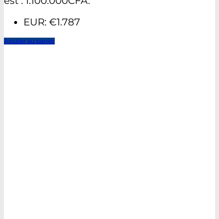
est : 1.100.000CFA.
EUR
:
€1.787
Ajouter au panier