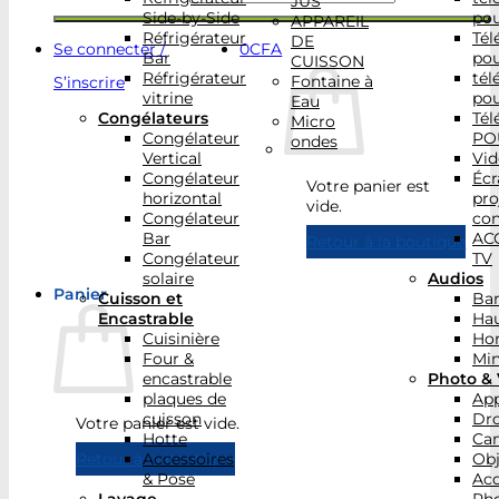
JUS
Side-by-Side
po
APPAREIL
Réfrigérateur
Tél
DE
Se connecter /
0
CFA
Bar
po
CUISSON
Réfrigérateur
tél
Fontaine à
S’inscrire
vitrine
po
Eau
Congélateurs
Tél
Micro
Congélateur
PO
ondes
Vertical
Vid
Congélateur
Écr
Votre panier est
horizontal
pro
vide.
Congélateur
con
Bar
AC
Retour à la boutique
Congélateur
TV
solaire
Audios
Panier
Cuisson et
Bar
Encastrable
Hau
Cuisinière
Ho
Four &
Min
encastrable
Photo & 
plaques de
App
cuisson
Dr
Votre panier est vide.
Hotte
Ca
Accessoires
Obj
Retour à la boutique
& Pose
Acc