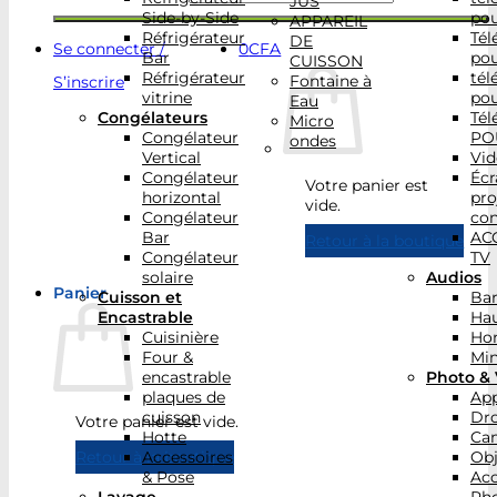
JUS
Side-by-Side
po
APPAREIL
Réfrigérateur
Tél
DE
Se connecter /
0
CFA
Bar
po
CUISSON
Réfrigérateur
tél
Fontaine à
S’inscrire
vitrine
po
Eau
Congélateurs
Tél
Micro
Congélateur
PO
ondes
Vertical
Vid
Congélateur
Écr
Votre panier est
horizontal
pro
vide.
Congélateur
con
Bar
AC
Retour à la boutique
Congélateur
TV
solaire
Audios
Panier
Cuisson et
Bar
Encastrable
Hau
Cuisinière
Ho
Four &
Min
encastrable
Photo & 
plaques de
App
cuisson
Dr
Votre panier est vide.
Hotte
Ca
Accessoires
Obj
Retour à la boutique
& Pose
Acc