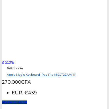
Aperçu
Téléphonie
Apple Magic Keyboard IPad Pro MXQT2ZA/A 11″
270.000
CFA
EUR
:
€439
Ajouter au panier