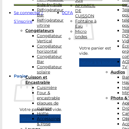
JUS
Side-by-Side
po
APPAREIL
Réfrigérateur
Tél
DE
Se connecter /
0
CFA
Bar
po
CUISSON
Réfrigérateur
tél
Fontaine à
S’inscrire
vitrine
po
Eau
Congélateurs
Tél
Micro
Congélateur
PO
ondes
Vertical
Vid
Congélateur
Écr
Votre panier est
horizontal
pro
vide.
Congélateur
con
Bar
AC
Retour à la boutique
Congélateur
TV
solaire
Audios
Panier
Cuisson et
Bar
Encastrable
Hau
Cuisinière
Ho
Four &
Min
encastrable
Photo & 
plaques de
App
cuisson
Dr
Votre panier est vide.
Hotte
Ca
Accessoires
Obj
Retour à la boutique
& Pose
Acc