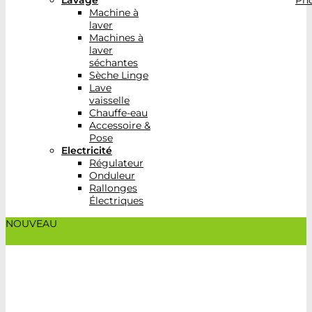
Lavage
Pho
Machine à
laver
Machines à
laver
séchantes
Sèche Linge
Lave
vaisselle
Chauffe-eau
Accessoire &
Pose
Electricité
Régulateur
Onduleur
Rallonges
Électriques
NOUVEAU