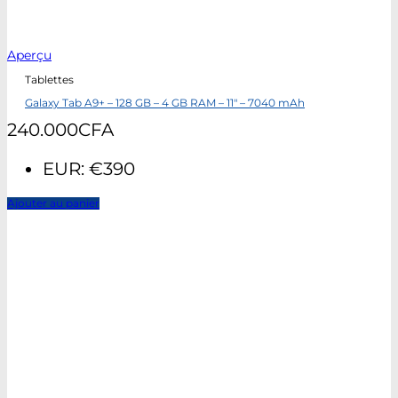
Aperçu
Tablettes
Galaxy Tab A9+ – 128 GB – 4 GB RAM – 11″ – 7040 mAh
240.000
CFA
EUR
:
€390
Ajouter au panier