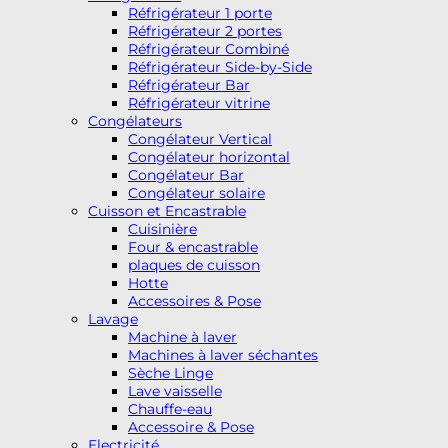
Réfrigérateur 1 porte
Réfrigérateur 2 portes
Réfrigérateur Combiné
Réfrigérateur Side-by-Side
Réfrigérateur Bar
Réfrigérateur vitrine
Congélateurs
Congélateur Vertical
Congélateur horizontal
Congélateur Bar
Congélateur solaire
Cuisson et Encastrable
Cuisinière
Four & encastrable
plaques de cuisson
Hotte
Accessoires & Pose
Lavage
Machine à laver
Machines à laver séchantes
Sèche Linge
Lave vaisselle
Chauffe-eau
Accessoire & Pose
Electricité