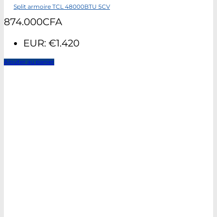
Split armoire TCL 48000BTU 5CV
874.000
CFA
EUR
:
€1.420
Ajouter au panier