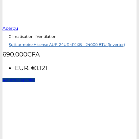
Aperçu
Climatisation | Ventilation
Split armoire Hisense AUF-24UR4RJXB – 24000 BTU (Inverter)
690.000
CFA
EUR
:
€1.121
Ajouter au panier