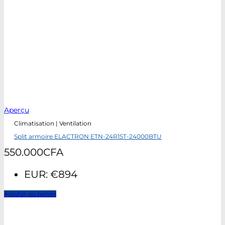
Aperçu
Climatisation | Ventilation
Split armoire ELACTRON ETN-24R1ST-24000BTU
550.000
CFA
EUR
:
€894
Ajouter au panier