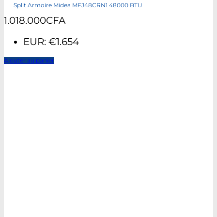
Split Armoire Midea MFJ48CRN1 48000 BTU
1.018.000
CFA
EUR
:
€1.654
Ajouter au panier