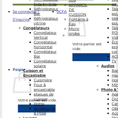
JUS
Side-by-Side
po
APPAREIL
Réfrigérateur
Tél
DE
Se connecter /
0
CFA
Bar
po
CUISSON
Réfrigérateur
tél
Fontaine à
S’inscrire
vitrine
po
Eau
Congélateurs
Tél
Micro
Congélateur
PO
ondes
Vertical
Vid
Congélateur
Écr
Votre panier est
horizontal
pro
vide.
Congélateur
con
Bar
AC
Retour à la boutique
Congélateur
TV
solaire
Audios
Panier
Cuisson et
Bar
Encastrable
Hau
Cuisinière
Ho
Four &
Min
encastrable
Photo & 
plaques de
App
cuisson
Dr
Votre panier est vide.
Hotte
Ca
Accessoires
Obj
Retour à la boutique
& Pose
Acc