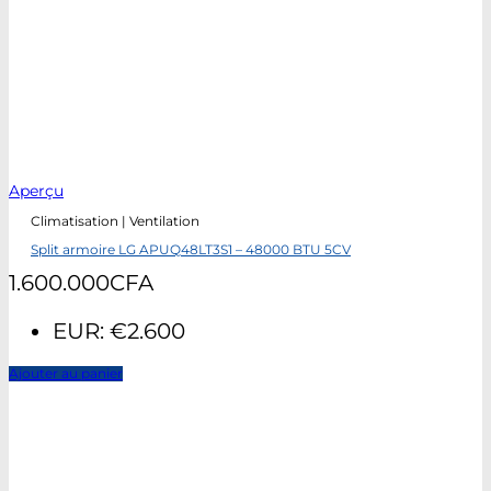
Aperçu
Climatisation | Ventilation
Split armoire LG APUQ48LT3S1 – 48000 BTU 5CV
1.600.000
CFA
EUR
:
€2.600
Ajouter au panier