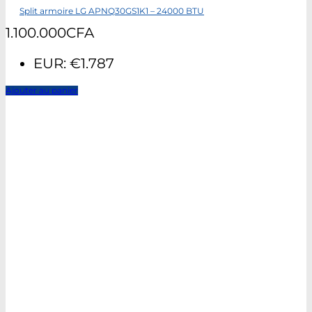
Split armoire LG APNQ30GS1K1 – 24000 BTU
1.100.000
CFA
EUR
:
€1.787
Ajouter au panier