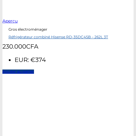
Aperçu
Gros électroménager
Réfrigérateur combiné Hisense RD-35DC4SB – 262L 3T
230.000
CFA
EUR
:
€374
Ajouter au panier