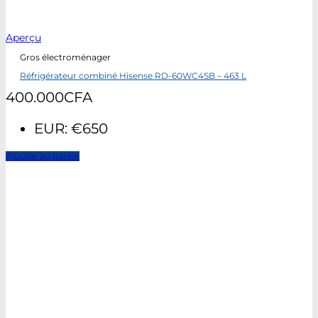
Aperçu
Gros électroménager
Réfrigérateur combiné Hisense RD-60WC4SB – 463 L
400.000
CFA
EUR
:
€650
Ajouter au panier