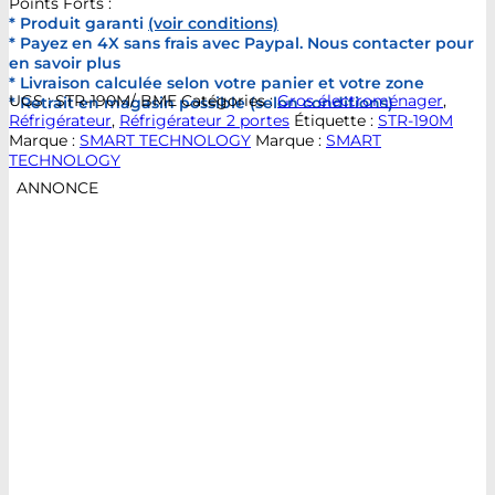
Points Forts :
* Produit garanti
(voir conditions)
* Payez en 4X sans frais avec Paypal. Nous contacter pour
en savoir plus
* Livraison calculée selon votre panier et votre zone
UGS :
STR-190M/ BME
Catégories :
Gros électroménager
,
* Retrait en magasin possible (selon conditions)
Réfrigérateur
,
Réfrigérateur 2 portes
Étiquette :
STR-190M
Marque :
SMART TECHNOLOGY
Marque :
SMART
TECHNOLOGY
ANNONCE