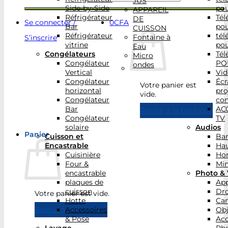
JUS
Side-by-Side
po
APPAREIL
Réfrigérateur
Tél
DE
Se connecter /
0
CFA
Bar
po
CUISSON
Réfrigérateur
tél
Fontaine à
S’inscrire
vitrine
po
Eau
Congélateurs
Tél
Micro
Congélateur
PO
ondes
Vertical
Vid
Congélateur
Écr
Votre panier est
horizontal
pro
vide.
Congélateur
con
Bar
AC
Retour à la boutique
Congélateur
TV
solaire
Audios
Panier
Cuisson et
Bar
Encastrable
Hau
Cuisinière
Ho
Four &
Min
encastrable
Photo & 
plaques de
App
cuisson
Dr
Votre panier est vide.
Hotte
Ca
Accessoires
Obj
Retour à la boutique
& Pose
Acc