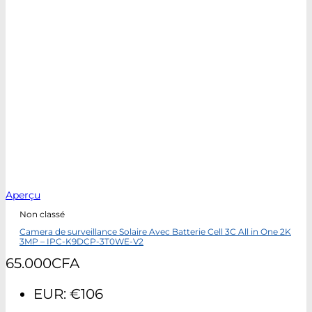
Aperçu
Non classé
Camera de surveillance Solaire Avec Batterie Cell 3C All in One 2K
3MP – IPC-K9DCP-3T0WE-V2
65.000
CFA
EUR
:
€106