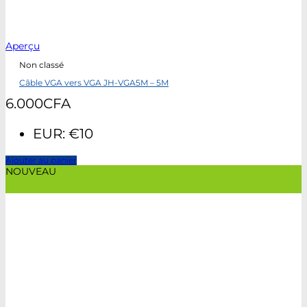
Aperçu
Non classé
Câble VGA vers VGA JH-VGA5M – 5M
6.000
CFA
EUR
:
€10
Ajouter au panier
NOUVEAU