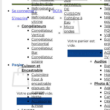
JUS
Side-by-Side
po
APPAREIL
Réfrigérateur
Tél
DE
Se connecter /
0
CFA
Bar
po
CUISSON
Réfrigérateur
tél
Fontaine à
S’inscrire
vitrine
po
Eau
Congélateurs
Tél
Micro
Congélateur
PO
ondes
Vertical
Vid
Congélateur
Écr
Votre panier est
horizontal
pro
vide.
Congélateur
con
Bar
AC
Retour à la boutique
Congélateur
TV
solaire
Audios
Panier
Cuisson et
Bar
Encastrable
Hau
Cuisinière
Ho
Four &
Min
encastrable
Photo & 
plaques de
App
cuisson
Dr
Votre panier est vide.
Hotte
Ca
Accessoires
Obj
Retour à la boutique
& Pose
Acc