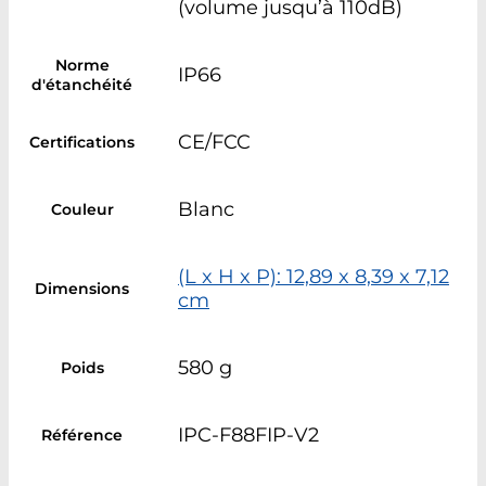
(volume jusqu’à 110dB)
Norme
IP66
d'étanchéité
CE/FCC
Certifications
Blanc
Couleur
(L x H x P): 12,89 x 8,39 x 7,12
Dimensions
cm
580 g
Poids
IPC-F88FIP-V2
Référence