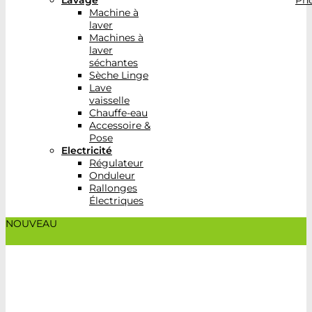
Lavage
Pho
Machine à
laver
Machines à
laver
séchantes
Sèche Linge
Lave
vaisselle
Chauffe-eau
Accessoire &
Pose
Electricité
Régulateur
Onduleur
Rallonges
Électriques
NOUVEAU