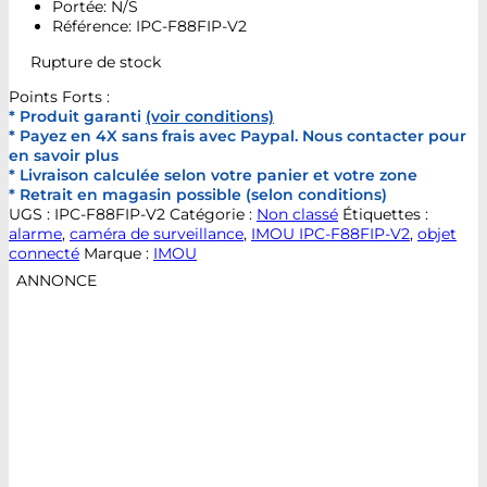
Portée: N/S
Référence: IPC-F88FIP-V2
Rupture de stock
Points Forts :
* Produit garanti
(voir conditions)
* Payez en 4X sans frais avec Paypal. Nous contacter pour
en savoir plus
* Livraison calculée selon votre panier et votre zone
* Retrait en magasin possible (selon conditions)
UGS :
IPC-F88FIP-V2
Catégorie :
Non classé
Étiquettes :
alarme
,
caméra de surveillance
,
IMOU IPC-F88FIP-V2
,
objet
connecté
Marque :
IMOU
ANNONCE