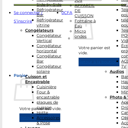
JUS
Side-by-Side
po
APPAREIL
Réfrigérateur
Tél
DE
Se connecter /
0
CFA
Bar
po
CUISSON
Réfrigérateur
tél
Fontaine à
S’inscrire
vitrine
po
Eau
Congélateurs
Tél
Micro
Congélateur
PO
ondes
Vertical
Vid
Congélateur
Écr
Votre panier est
horizontal
pro
vide.
Congélateur
con
Bar
AC
Retour à la boutique
Congélateur
TV
solaire
Audios
Panier
Cuisson et
Bar
Encastrable
Hau
Cuisinière
Ho
Four &
Min
encastrable
Photo & 
plaques de
App
cuisson
Dr
Votre panier est vide.
Hotte
Ca
Accessoires
Obj
Retour à la boutique
& Pose
Acc