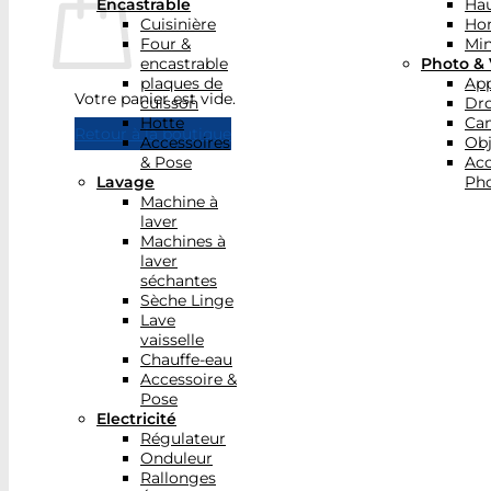
Encastrable
Hau
Cuisinière
Ho
Four &
Min
encastrable
Photo & 
plaques de
App
Votre panier est vide.
cuisson
Dr
Hotte
Ca
Retour à la boutique
Accessoires
Obj
& Pose
Acc
Lavage
Pho
Machine à
laver
Machines à
laver
séchantes
Sèche Linge
Lave
vaisselle
Chauffe-eau
Accessoire &
Pose
Electricité
Régulateur
Onduleur
Rallonges