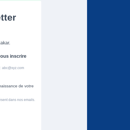
tter
akar.
ous inscrire
 :
abc@xyz.com
nnaissance de votre
résent dans nos emails.