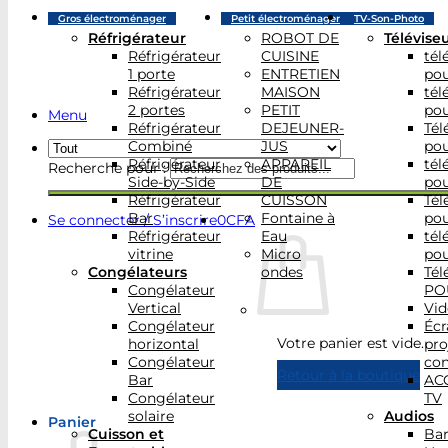
Gros électroménager
Petit électroménager
TV-Son-Photo
Réfrigérateur
ROBOT DE
Télévise
Réfrigérateur
CUISINE
tél
1 porte
ENTRETIEN
po
Réfrigérateur
MAISON
tél
2 portes
PETIT
po
Menu
Réfrigérateur
DEJEUNER-
Tél
Combiné
JUS
po
Réfrigérateur
APPAREIL
tél
Recherche pour :
Side-by-Side
DE
po
Réfrigérateur
CUISSON
Tél
Bar
Fontaine à
po
Se connecter / S’inscrire
0
CFA
Réfrigérateur
Eau
tél
vitrine
Micro
po
Congélateurs
ondes
Tél
Congélateur
PO
Vertical
Vid
Congélateur
Écr
Votre panier est vide.
horizontal
pro
Congélateur
con
Retour à la boutique
Bar
AC
Congélateur
TV
solaire
Audios
Panier
Cuisson et
Bar