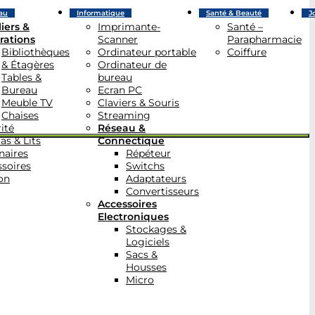
au
Informatique
Santé & Beauté
J
iers &
Imprimante-
Santé –
rations
Scanner
Parapharmacie
Bibliothèques
Ordinateur portable
Coiffure
& Étagères
Ordinateur de
Tables &
bureau
Bureau
Ecran PC
Meuble TV
Claviers & Souris
Chaises
Streaming
ité
Réseau &
as & Lits
Connectique
naires
Répéteur
soires
Switchs
on
Adaptateurs
Convertisseurs
Accessoires
Electroniques
Stockages &
Logiciels
Sacs &
Housses
Micro