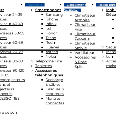
Téléphonie
Climatisation |
Maison-Bure
urs
Smartphones
Mobil
Ventilation
éviseur 24-39
Samsung
Déco
Climatiseur
uces
Iphone
Armoire
éviseur 40-49
Infinix
Climatiseur
uces
Itel
Fixe
éviseurs 50-59
Honor
Climatiseur
uces
Tecno
Cassette
éviseur 60-69
Redmi
Climatiseur
uces
Huawei
Sécur
Mobile
éviseur 70-79
Astech
Matel
Ventilateur
uces
Nokia
Lumi
Accessoires
éviseur 80-89
Téléphone Fixe
Acces
& Pose
uces
Tablettes
mais
Split
éviseur 90-120
Accessoires
UCES
téléphoniques
éoprojecteurs
Recharge
ans et
& câbles
jecteurs
Casques &
nectés
écouteurs
CESSOIRES
Montres
connectés
re de son