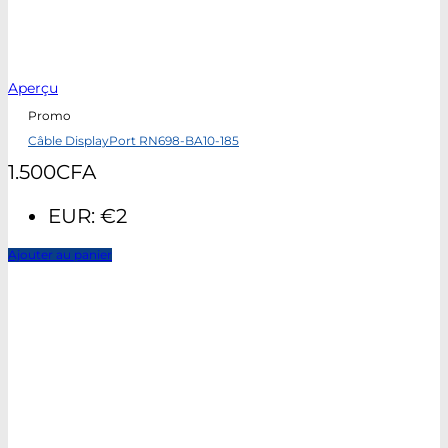
Aperçu
Promo
Câble DisplayPort RN698-BA10-185
1.500
CFA
EUR
:
€2
Ajouter au panier