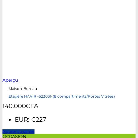
Aperçu
Maison-Bureau
Etagère HAVIR -523031-(8 compartiments/Portes Vitrées)
140.000
CFA
EUR
:
€227
Ajouter au panier
OCCASION