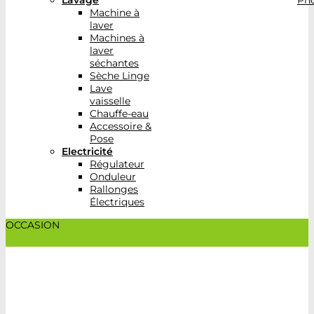
Lavage
Pho
Machine à
laver
Machines à
laver
séchantes
Sèche Linge
Lave
vaisselle
Chauffe-eau
Accessoire &
Pose
Electricité
Régulateur
Onduleur
Rallonges
Électriques
OCCASION