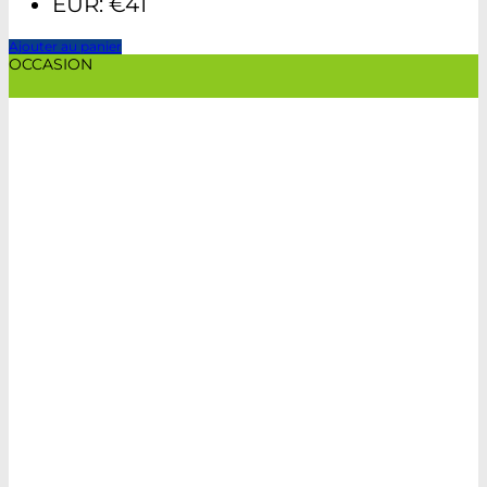
EUR
:
€41
Ajouter au panier
OCCASION