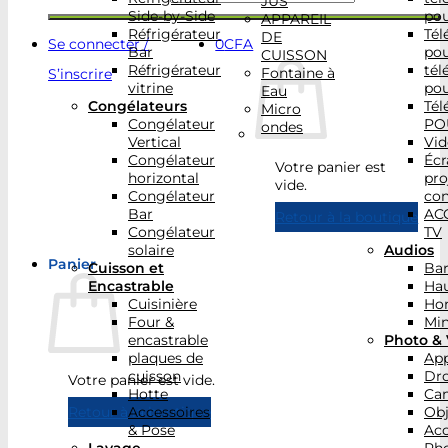
JUS
Side-by-Side
po
APPAREIL
Réfrigérateur
Tél
DE
Se connecter /
0
CFA
Bar
po
CUISSON
Réfrigérateur
tél
Fontaine à
S’inscrire
vitrine
po
Eau
Congélateurs
Tél
Micro
Congélateur
PO
ondes
Vertical
Vid
Congélateur
Écr
Votre panier est
horizontal
pro
vide.
Congélateur
con
Bar
AC
Retour à la boutique
Congélateur
TV
solaire
Audios
Panier
Cuisson et
Bar
Encastrable
Hau
Cuisinière
Ho
Four &
Min
encastrable
Photo & 
plaques de
App
cuisson
Dr
Votre panier est vide.
Hotte
Ca
Accessoires
Obj
Retour à la boutique
& Pose
Acc