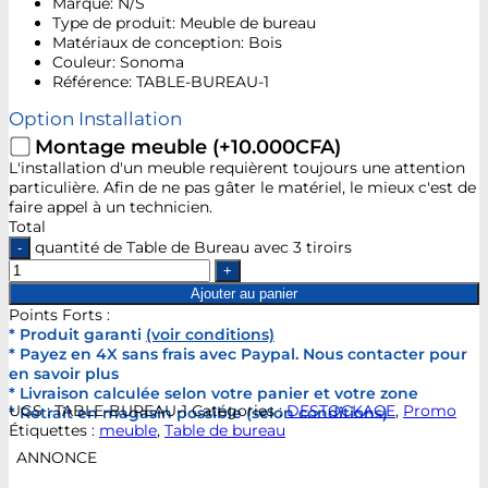
Marque: N/S
Type de produit: Meuble de bureau
Matériaux de conception: Bois
Couleur: Sonoma
Référence: TABLE-BUREAU-1
Option Installation
Montage meuble
(+10.000CFA)
L'installation d'un meuble requièrent toujours une attention
particulière. Afin de ne pas gâter le matériel, le mieux c'est de
faire appel à un technicien.
Total
quantité de Table de Bureau avec 3 tiroirs
Ajouter au panier
Points Forts :
* Produit garanti
(voir conditions)
* Payez en 4X sans frais avec Paypal. Nous contacter pour
en savoir plus
* Livraison calculée selon votre panier et votre zone
UGS :
TABLE-BUREAU-1
Catégories :
DESTOCKAGE
,
Promo
* Retrait en magasin possible (selon conditions)
Étiquettes :
meuble
,
Table de bureau
ANNONCE