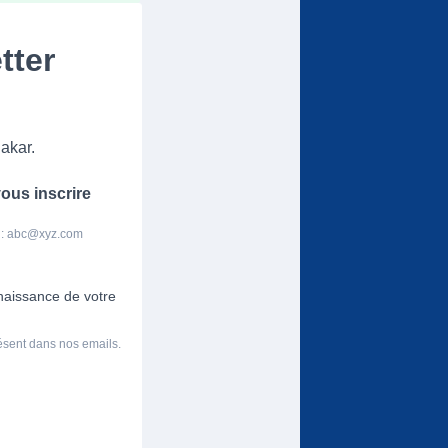
tter
akar.
ous inscrire
 :
abc@xyz.com
nnaissance de votre
résent dans nos emails.