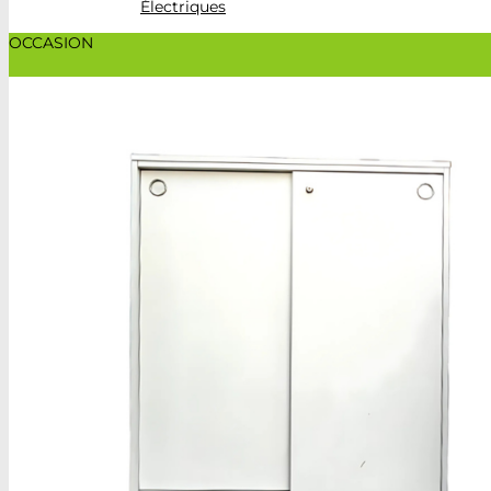
Électriques
OCCASION