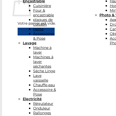
Encastrable
Hau
Cuisinière
Ho
Four &
Min
encastrable
Photo & 
plaques de
App
Votre panier est vide.
cuisson
Dr
Hotte
Ca
Retour à la boutique
Accessoires
Obj
& Pose
Acc
Lavage
Pho
Machine à
laver
Machines à
laver
séchantes
Sèche Linge
Lave
vaisselle
Chauffe-eau
Accessoire &
Pose
Electricité
Régulateur
Onduleur
Rallonges