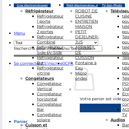
Gros électroménager
Petit électroménager
TV-Son-Photo
Réfrigérateur
ROBOT DE
Télévise
Réfrigérateur
CUISINE
tél
1 porte
ENTRETIEN
po
Réfrigérateur
MAISON
tél
2 portes
PETIT
po
Menu
Réfrigérateur
DEJEUNER-
Tél
Combiné
JUS
po
Réfrigérateur
APPAREIL
tél
Recherche pour :
Side-by-Side
DE
po
Réfrigérateur
CUISSON
Tél
Bar
Fontaine à
po
Se connecter / S’inscrire
0
CFA
Réfrigérateur
Eau
tél
vitrine
Micro
po
Congélateurs
ondes
Tél
Congélateur
PO
Vertical
Vid
Congélateur
Écr
Votre panier est vide.
horizontal
pro
Congélateur
con
Retour à la boutique
Bar
AC
Congélateur
TV
solaire
Audios
Panier
Cuisson et
Bar