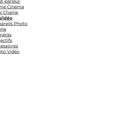
t-parleur
me Cinéma
i Chaine
Vidéo
areils Photo
one
méras
ectifs
essoires
to Vidéo