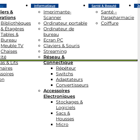
au
Informatique
Santé & Beauté
J
iers &
Imprimante-
Santé –
rations
Scanner
Parapharmacie
Bibliothèques
Ordinateur portable
Coiffure
& Étagères
Ordinateur de
Tables &
bureau
Bureau
Ecran PC
Meuble TV
Claviers & Souris
Chaises
Streaming
ité
Réseau &
as & Lits
Connectique
naires
Répéteur
soires
Switchs
on
Adaptateurs
Convertisseurs
Accessoires
Electroniques
Stockages &
Logiciels
Sacs &
Housses
Micro