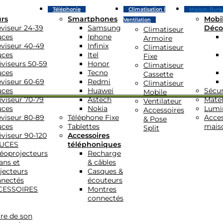
Téléphonie
Climatisation |
Maison-Bure
urs
Smartphones
Mobil
Ventilation
éviseur 24-39
Samsung
Déco
Climatiseur
uces
Iphone
Armoire
éviseur 40-49
Infinix
Climatiseur
uces
Itel
Fixe
éviseurs 50-59
Honor
Climatiseur
uces
Tecno
Cassette
éviseur 60-69
Redmi
Climatiseur
uces
Huawei
Sécur
Mobile
éviseur 70-79
Astech
Matel
Ventilateur
uces
Nokia
Lumi
Accessoires
éviseur 80-89
Téléphone Fixe
Acces
& Pose
uces
Tablettes
mais
Split
éviseur 90-120
Accessoires
UCES
téléphoniques
éoprojecteurs
Recharge
ans et
& câbles
jecteurs
Casques &
nectés
écouteurs
CESSOIRES
Montres
connectés
re de son