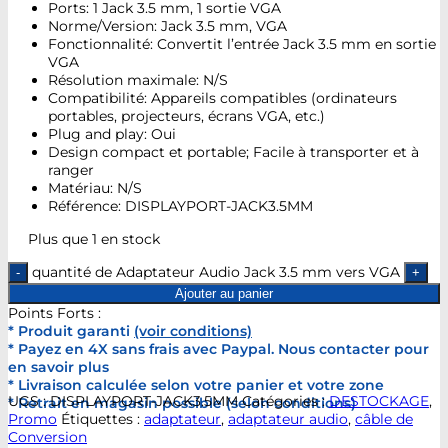
Ports: 1 Jack 3.5 mm, 1 sortie VGA
Norme/Version: Jack 3.5 mm, VGA
Fonctionnalité: Convertit l’entrée Jack 3.5 mm en sortie
VGA
Résolution maximale: N/S
Compatibilité: Appareils compatibles (ordinateurs
portables, projecteurs, écrans VGA, etc.)
Plug and play: Oui
Design compact et portable; Facile à transporter et à
ranger
Matériau: N/S
Référence: DISPLAYPORT-JACK3.5MM
Plus que 1 en stock
quantité de Adaptateur Audio Jack 3.5 mm vers VGA
Ajouter au panier
Points Forts :
* Produit garanti
(voir conditions)
* Payez en 4X sans frais avec Paypal. Nous contacter pour
en savoir plus
* Livraison calculée selon votre panier et votre zone
UGS :
DISPLAYPORT-JACK3.5MM
Catégories :
DESTOCKAGE
,
* Retrait en magasin possible (selon conditions)
Promo
Étiquettes :
adaptateur
,
adaptateur audio
,
câble de
Conversion