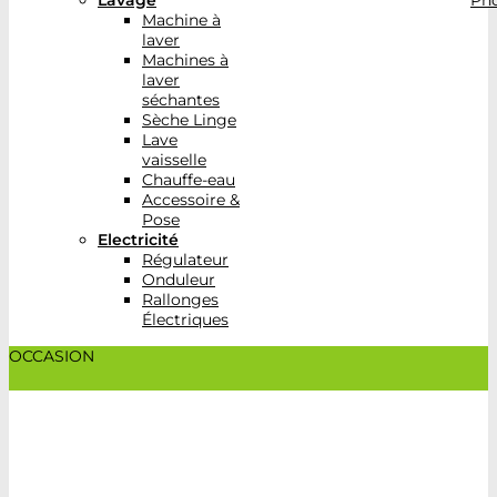
Lavage
Pho
Machine à
laver
Machines à
laver
séchantes
Sèche Linge
Lave
vaisselle
Chauffe-eau
Accessoire &
Pose
Electricité
Régulateur
Onduleur
Rallonges
Électriques
OCCASION