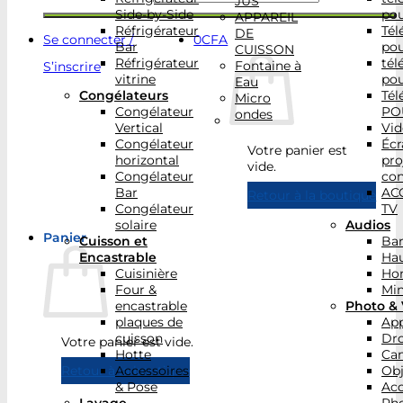
JUS
Side-by-Side
po
APPAREIL
Réfrigérateur
Tél
DE
Se connecter /
0
CFA
Bar
po
CUISSON
Réfrigérateur
tél
Fontaine à
S’inscrire
vitrine
po
Eau
Congélateurs
Tél
Micro
Congélateur
PO
ondes
Vertical
Vid
Congélateur
Écr
Votre panier est
horizontal
pro
vide.
Congélateur
con
Bar
AC
Retour à la boutique
Congélateur
TV
solaire
Audios
Panier
Cuisson et
Bar
Encastrable
Hau
Cuisinière
Ho
Four &
Min
encastrable
Photo & 
plaques de
App
cuisson
Dr
Votre panier est vide.
Hotte
Ca
Accessoires
Obj
Retour à la boutique
& Pose
Acc