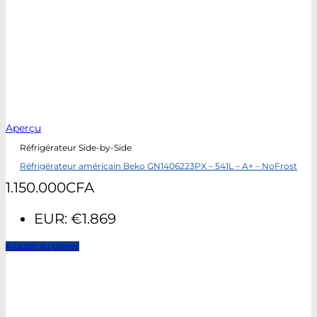
Aperçu
Réfrigérateur Side-by-Side
Réfrigérateur américain Beko GN1406223PX – 541L – A+ – NoFrost
1.150.000
CFA
EUR
:
€1.869
Ajouter au panier