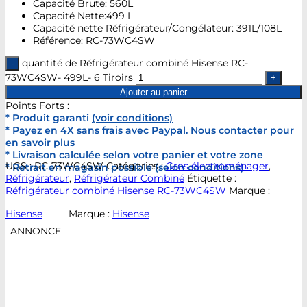
Capacité Brute: 560L
Capacité Nette:499 L
Capacité nette Réfrigérateur/Congélateur: 391L/108L
Référence: RC-73WC4SW
quantité de Réfrigérateur combiné Hisense RC-
73WC4SW- 499L- 6 Tiroirs
Ajouter au panier
Points Forts :
* Produit garanti
(voir conditions)
* Payez en 4X sans frais avec Paypal. Nous contacter pour
en savoir plus
* Livraison calculée selon votre panier et votre zone
UGS :
RC-73WC4SW
Catégories :
Gros électroménager
,
* Retrait en magasin possible (selon conditions)
Réfrigérateur
,
Réfrigérateur Combiné
Étiquette :
Réfrigérateur combiné Hisense RC-73WC4SW
Marque :
Hisense
Marque :
Hisense
ANNONCE