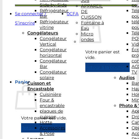
JUS
Side-by-Side
po
APPAREIL
Réfrigérateur
Tél
DE
Se connecter /
0
CFA
Bar
po
CUISSON
Réfrigérateur
tél
Fontaine à
S’inscrire
vitrine
po
Eau
Congélateurs
Tél
Micro
Congélateur
PO
ondes
Vertical
Vid
Congélateur
Écr
Votre panier est
horizontal
pro
vide.
Congélateur
con
Bar
AC
Retour à la boutique
Congélateur
TV
solaire
Audios
Panier
Cuisson et
Bar
Encastrable
Hau
Cuisinière
Ho
Four &
Min
encastrable
Photo & 
plaques de
App
cuisson
Dr
Votre panier est vide.
Hotte
Ca
Accessoires
Obj
Retour à la boutique
& Pose
Acc