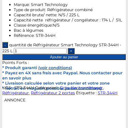
Marque: Smart Technology
Type de produit: Réfrigérateur combiné
Capacité brute/ nette: N/S / 225 L
Capacité nette réfrigérateur / congélateur : 174 L / 51L
Classe énergétique:N/S
Bac à légumes
Référence: STR-344H
quantité de Réfrigérateur Smart Technology STR-344H -
225 L
Ajouter au panier
Points Forts :
* Produit garanti
(voir conditions)
* Payez en 4X sans frais avec Paypal. Nous contacter pour
en savoir plus
* Livraison calculée selon votre panier et votre zone
UGS :
STR-344H
Catégories :
Gros électroménager
,
* Retrait en magasin possible (selon conditions)
Réfrigérateur
,
Réfrigérateur 2 portes
Étiquette :
STR-344H
ANNONCE