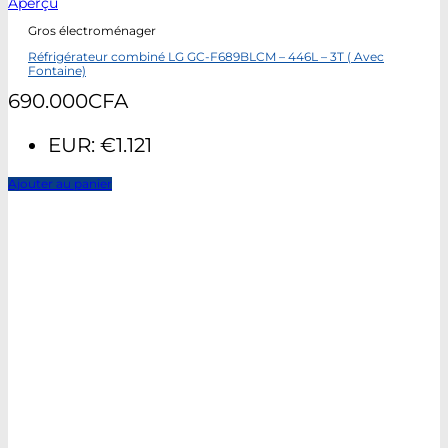
Aperçu
Gros électroménager
Réfrigérateur combiné LG GC-F689BLCM – 446L – 3T ( Avec
Fontaine)
690.000
CFA
EUR
:
€1.121
Ajouter au panier