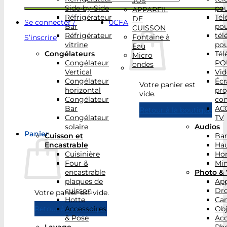
JUS
Side-by-Side
po
APPAREIL
Réfrigérateur
Tél
DE
Se connecter /
0
CFA
Bar
po
CUISSON
Réfrigérateur
tél
Fontaine à
S’inscrire
vitrine
po
Eau
Congélateurs
Tél
Micro
Congélateur
PO
ondes
Vertical
Vid
Congélateur
Écr
Votre panier est
horizontal
pro
vide.
Congélateur
con
Bar
AC
Retour à la boutique
Congélateur
TV
solaire
Audios
Panier
Cuisson et
Bar
Encastrable
Hau
Cuisinière
Ho
Four &
Min
encastrable
Photo & 
plaques de
App
cuisson
Dr
Votre panier est vide.
Hotte
Ca
Accessoires
Obj
Retour à la boutique
& Pose
Acc