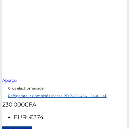
Aperçu
Gros électroménager
Réfrigérateur Combiné Hisense RD-34DC4SA – 240L – 4T
230.000
CFA
EUR
:
€374
Ajouter au panier