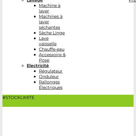
Lavage
Pho
Machine à
laver
Machines à
laver
séchantes
Sèche Linge
Lave
vaisselle
Chauffe-eau
Accessoire &
Pose
Electricité
Régulateur
Onduleur
Rallonges
Électriques
#STOCKLIMITE