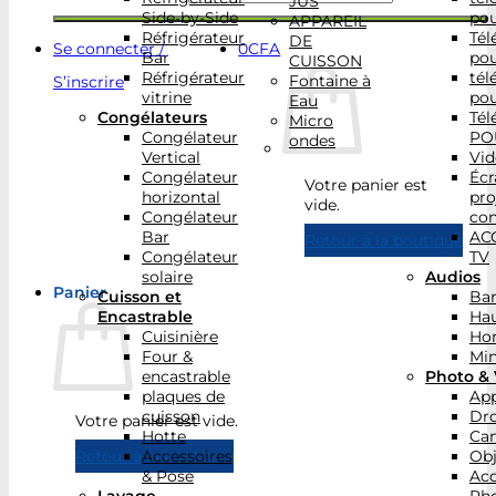
JUS
Side-by-Side
po
APPAREIL
Réfrigérateur
Tél
DE
Se connecter /
0
CFA
Bar
po
CUISSON
Réfrigérateur
tél
Fontaine à
S’inscrire
vitrine
po
Eau
Congélateurs
Tél
Micro
Congélateur
PO
ondes
Vertical
Vid
Congélateur
Écr
Votre panier est
horizontal
pro
vide.
Congélateur
con
Bar
AC
Retour à la boutique
Congélateur
TV
solaire
Audios
Panier
Cuisson et
Bar
Encastrable
Hau
Cuisinière
Ho
Four &
Min
encastrable
Photo & 
plaques de
App
cuisson
Dr
Votre panier est vide.
Hotte
Ca
Accessoires
Obj
Retour à la boutique
& Pose
Acc