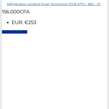
Réfrigérateur combiné Smart Technology STCB-277H – 186L – 3T
156.000
CFA
EUR
:
€253
Ajouter au panier