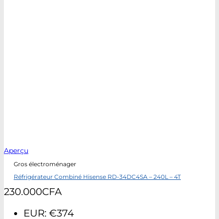
Aperçu
Gros électroménager
Réfrigérateur Combiné Hisense RD-34DC4SA – 240L – 4T
230.000
CFA
EUR
:
€374