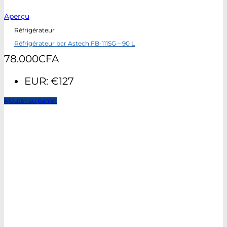
Aperçu
Réfrigérateur
Réfrigérateur bar Astech FB-111SG – 90 L
78.000
CFA
EUR
:
€127
Ajouter au panier