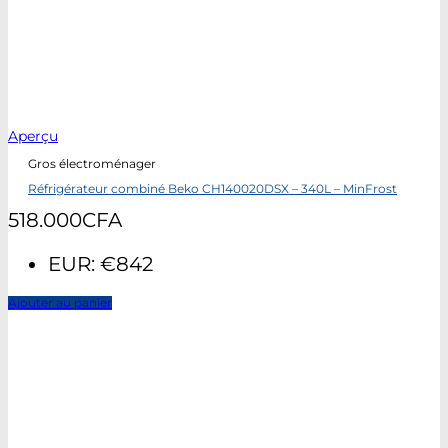
Aperçu
Gros électroménager
Réfrigérateur combiné Beko CH140020DSX – 340L – MinFrost
518.000
CFA
EUR
:
€842
Ajouter au panier