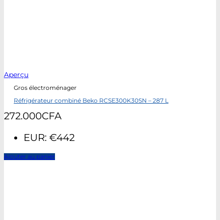
Aperçu
Gros électroménager
Réfrigérateur combiné Beko RCSE300K30SN – 287 L
272.000
CFA
EUR
:
€442
Ajouter au panier