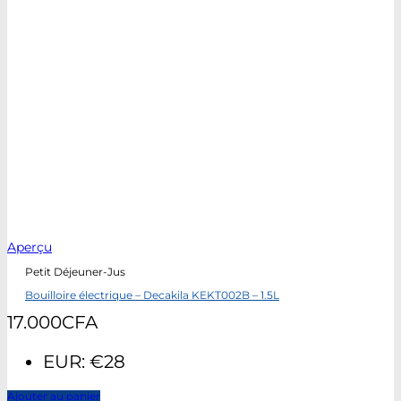
Aperçu
Petit Déjeuner-Jus
Bouilloire électrique – Decakila KEKT002B – 1.5L
17.000
CFA
EUR
:
€28
Ajouter au panier