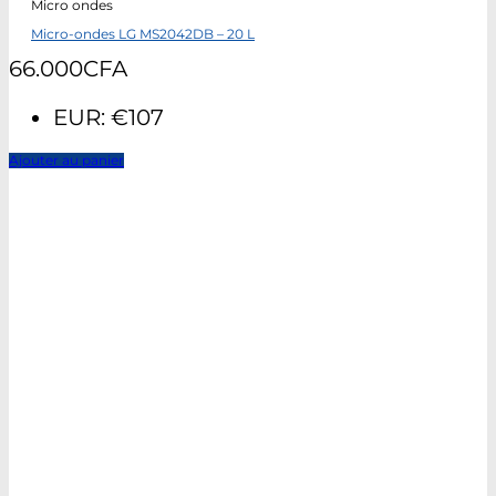
Micro ondes
Micro-ondes LG MS2042DB – 20 L
66.000
CFA
EUR
:
€107
Ajouter au panier