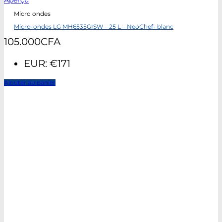
Aperçu
Micro ondes
Micro-ondes LG MH6535GISW – 25 L – NeoChef- blanc
105.000
CFA
EUR
:
€171
Ajouter au panier