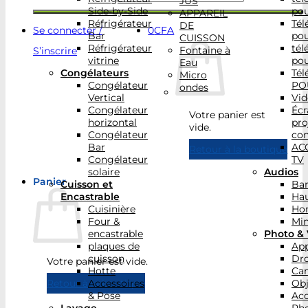
JUS
Side-by-Side
po
APPAREIL
Réfrigérateur
Tél
DE
Se connecter /
0
CFA
Bar
po
CUISSON
Réfrigérateur
tél
Fontaine à
S’inscrire
vitrine
po
Eau
Congélateurs
Tél
Micro
Congélateur
PO
ondes
Vertical
Vid
Congélateur
Écr
Votre panier est
horizontal
pro
vide.
Congélateur
con
Bar
AC
Retour à la boutique
Congélateur
TV
solaire
Audios
Panier
Cuisson et
Bar
Encastrable
Hau
Cuisinière
Ho
Four &
Min
encastrable
Photo & 
plaques de
App
cuisson
Dr
Votre panier est vide.
Hotte
Ca
Accessoires
Obj
Retour à la boutique
& Pose
Acc