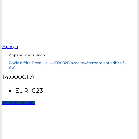
Aperçu
Appareil de cuisson
Poêle à frire Decakila KMEP002B avec revêtement antiadhésif –
9.5″
14.000
CFA
EUR
:
€23
Ajouter au panier