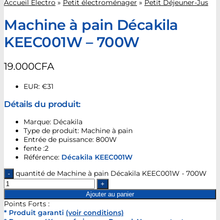
Accueil Electro
»
Petit électroménager
»
Petit Déjeuner-Jus
Machine à pain Décakila
KEEC001W – 700W
19.000
CFA
EUR
:
€31
Détails du produit:
Marque: Décakila
Type de produit: Machine à pain
Entrée de puissance: 800W
fente :2
Référence:
Décakila KEEC001W
quantité de Machine à pain Décakila KEEC001W - 700W
Ajouter au panier
Points Forts :
* Produit garanti
(voir conditions)