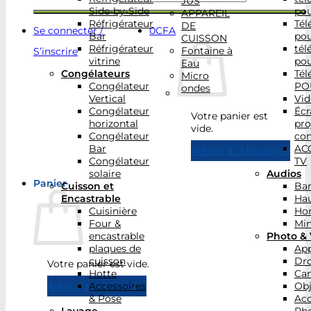
JUS
Side-by-Side
po
APPAREIL
Réfrigérateur
Tél
DE
Se connecter /
0
CFA
Bar
po
CUISSON
Réfrigérateur
tél
Fontaine à
S’inscrire
vitrine
po
Eau
Congélateurs
Tél
Micro
Congélateur
PO
ondes
Vertical
Vid
Congélateur
Écr
Votre panier est
horizontal
pro
vide.
Congélateur
con
Bar
AC
Retour à la boutique
Congélateur
TV
solaire
Audios
Panier
Cuisson et
Bar
Encastrable
Hau
Cuisinière
Ho
Four &
Min
encastrable
Photo & 
plaques de
App
cuisson
Dr
Votre panier est vide.
Hotte
Ca
Accessoires
Obj
Retour à la boutique
& Pose
Acc