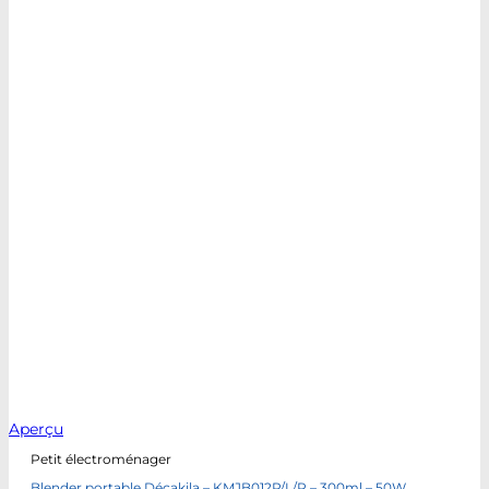
Aperçu
Petit électroménager
Blender portable Décakila – KMJB012P/L/R – 300ml – 50W