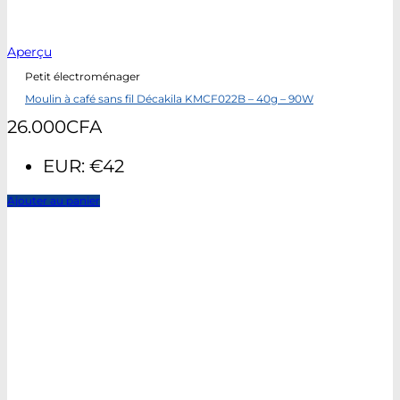
Aperçu
Petit électroménager
Moulin à café sans fil Décakila KMCF022B – 40g – 90W
26.000
CFA
EUR
:
€42
Ajouter au panier