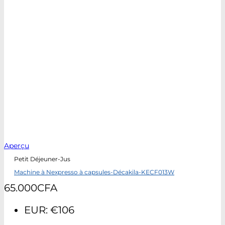
Aperçu
Petit Déjeuner-Jus
Machine à Nexpresso à capsules-Décakila-KECF013W
65.000
CFA
EUR
:
€106