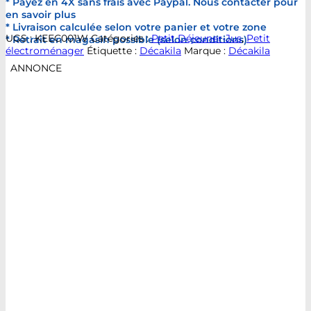
* Payez en 4X sans frais avec Paypal. Nous contacter pour
en savoir plus
* Livraison calculée selon votre panier et votre zone
UGS :
KEEC001W
Catégories :
Petit Déjeuner-Jus
,
Petit
* Retrait en magasin possible (selon conditions)
électroménager
Étiquette :
Décakila
Marque :
Décakila
ANNONCE