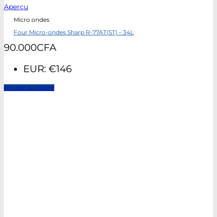
Aperçu
Micro ondes
Four Micro-ondes Sharp R-77AT(ST) – 34L
90.000
CFA
EUR
:
€146
Ajouter au panier