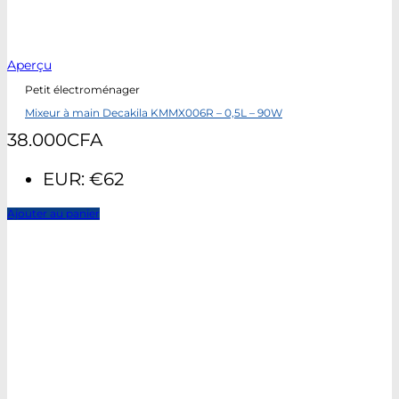
Aperçu
Petit électroménager
Mixeur à main Decakila KMMX006R – 0,5L – 90W
38.000
CFA
EUR
:
€62
Ajouter au panier