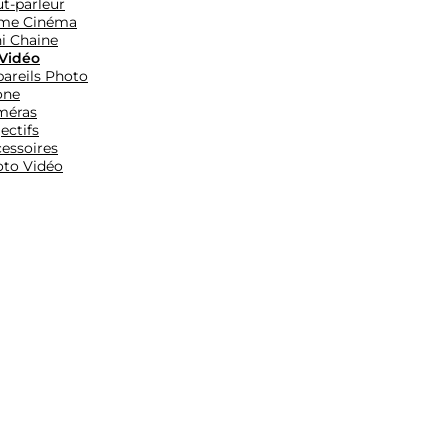
t-parleur
me Cinéma
i Chaine
Vidéo
areils Photo
one
méras
ectifs
essoires
to Vidéo