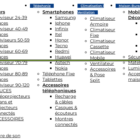
Téléphonie
Climatisation |
Maison-Bure
urs
Smartphones
Mobil
Ventilation
éviseur 24-39
Samsung
Déco
Climatiseur
uces
Iphone
Armoire
éviseur 40-49
Infinix
Climatiseur
uces
Itel
Fixe
éviseurs 50-59
Honor
Climatiseur
uces
Tecno
Cassette
éviseur 60-69
Redmi
Climatiseur
uces
Huawei
Sécur
Mobile
éviseur 70-79
Astech
Matel
Ventilateur
uces
Nokia
Lumi
Accessoires
éviseur 80-89
Téléphone Fixe
Acces
& Pose
uces
Tablettes
mais
Split
éviseur 90-120
Accessoires
UCES
téléphoniques
éoprojecteurs
Recharge
ans et
& câbles
jecteurs
Casques &
nectés
écouteurs
CESSOIRES
Montres
connectés
re de son