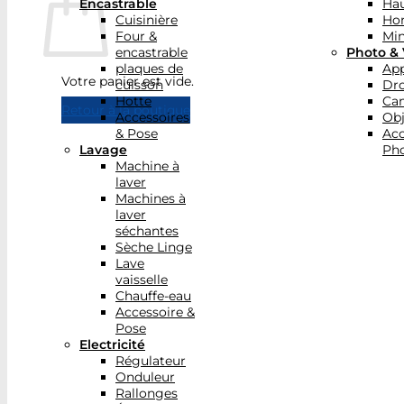
Encastrable
Hau
Cuisinière
Ho
Four &
Min
encastrable
Photo & 
plaques de
App
Votre panier est vide.
cuisson
Dr
Hotte
Ca
Retour à la boutique
Accessoires
Obj
& Pose
Acc
Lavage
Pho
Machine à
laver
Machines à
laver
séchantes
Sèche Linge
Lave
vaisselle
Chauffe-eau
Accessoire &
Pose
Electricité
Régulateur
Onduleur
Rallonges