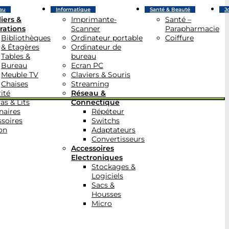
au
Informatique
Santé & Beauté
J
iers &
Imprimante-
Santé –
rations
Scanner
Parapharmacie
Bibliothèques
Ordinateur portable
Coiffure
& Étagères
Ordinateur de
Tables &
bureau
Bureau
Ecran PC
Meuble TV
Claviers & Souris
Chaises
Streaming
ité
Réseau &
as & Lits
Connectique
naires
Répéteur
soires
Switchs
on
Adaptateurs
Convertisseurs
Accessoires
Electroniques
Stockages &
Logiciels
Sacs &
Housses
Micro