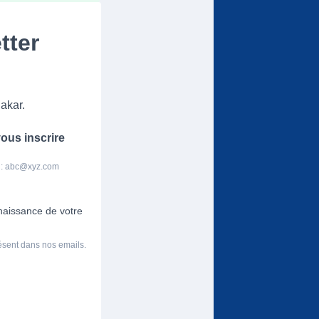
tter
akar.
ous inscrire
 :
abc@xyz.com
nnaissance de votre
résent dans nos emails.