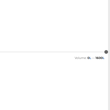
Volume:
0
L
—
1600
L