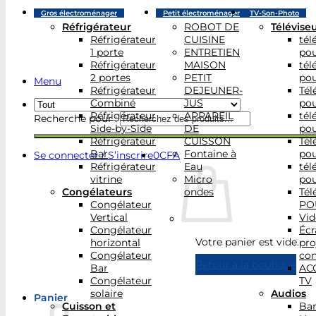
Gros électroménager
Petit électroménager
TV-Son-Photo
Réfrigérateur
ROBOT DE
Télévise
Réfrigérateur
CUISINE
tél
1 porte
ENTRETIEN
po
Réfrigérateur
MAISON
tél
2 portes
PETIT
po
Menu
Réfrigérateur
DEJEUNER-
Tél
Combiné
JUS
po
Réfrigérateur
APPAREIL
tél
Recherche pour :
Side-by-Side
DE
po
Réfrigérateur
CUISSON
Tél
Bar
Fontaine à
po
Se connecter / S’inscrire
0
CFA
Réfrigérateur
Eau
tél
vitrine
Micro
po
Congélateurs
ondes
Tél
Congélateur
PO
Vertical
Vid
Congélateur
Écr
Votre panier est vide.
horizontal
pro
Congélateur
con
Retour à la boutique
Bar
AC
Congélateur
TV
solaire
Audios
Panier
Cuisson et
Bar