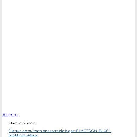
Aperçu
Elactron-Shop
Plaque de cuisson encastrable à gaz-ELACTRON-BL001-
60x60cm-4feux