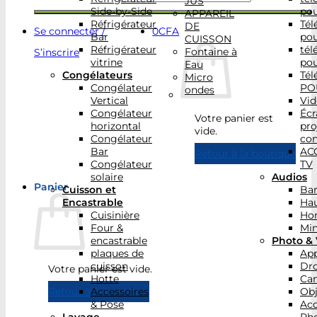
JUS
Side-by-Side
po
APPAREIL
Réfrigérateur
Tél
DE
Se connecter /
0
CFA
Bar
po
CUISSON
Réfrigérateur
tél
Fontaine à
S’inscrire
vitrine
po
Eau
Congélateurs
Tél
Micro
Congélateur
PO
ondes
Vertical
Vid
Congélateur
Écr
Votre panier est
horizontal
pro
vide.
Congélateur
con
Bar
AC
Retour à la boutique
Congélateur
TV
solaire
Audios
Panier
Cuisson et
Bar
Encastrable
Hau
Cuisinière
Ho
Four &
Min
encastrable
Photo & 
plaques de
App
cuisson
Dr
Votre panier est vide.
Hotte
Ca
Accessoires
Obj
Retour à la boutique
& Pose
Acc