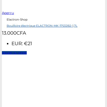
Aperçu
Elactron-Shop
Bouilloire électrique ELACTRON-MK-17S32B2-1,7L
13.000
CFA
EUR
:
€21
Ajouter au panier