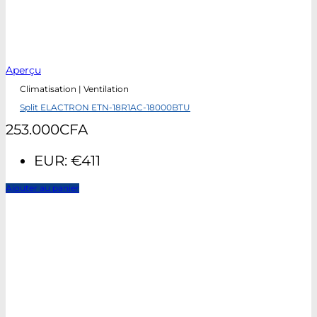
Aperçu
Climatisation | Ventilation
Split ELACTRON ETN-18R1AC-18000BTU
253.000
CFA
EUR
:
€411
Ajouter au panier