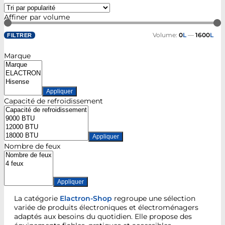
Affiner par volume
Volume:
0
L
—
1600
L
FILTRER
Marque
Appliquer
Capacité de refroidissement
Appliquer
Nombre de feux
Appliquer
La catégorie
Elactron-Shop
regroupe une sélection
variée de produits électroniques et électroménagers
adaptés aux besoins du quotidien. Elle propose des