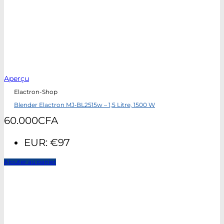
Aperçu
Elactron-Shop
Blender Elactron MJ‑BL2515w – 1,5 Litre, 1500 W
60.000
CFA
EUR
:
€97
Ajouter au panier