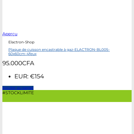
Aperçu
Elactron-Shop
Plaque de cuisson encastrable à gaz-ELACTRON-BL005-
60x60cm-4feux
95.000
CFA
EUR
:
€154
Ajouter au panier
#STOCKLIMITE