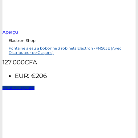
Aperçu
Elactron-Shop
Fontaine à eau à bobonne 3 robinets Elactron -FN565E (Avec
Distributeur de Glaçons)
127.000
CFA
EUR
:
€206
Ajouter au panier