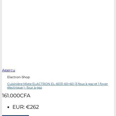
Aperçu
Elactron-Shop
Cuisinière Mixte ELACTRON EL-6031-60×60 (3 feux à gaz et 1 foyer
électrique )- four à gaz
161.000
CFA
EUR
:
€262