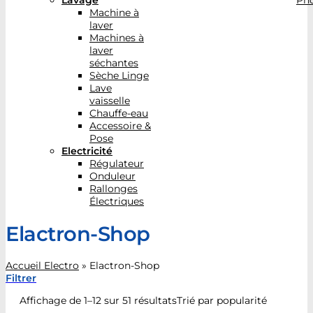
Lavage
Pho
Machine à
laver
Machines à
laver
séchantes
Sèche Linge
Lave
vaisselle
Chauffe-eau
Accessoire &
Pose
Electricité
Régulateur
Onduleur
Rallonges
Électriques
Elactron-Shop
Accueil Electro
»
Elactron-Shop
Filtrer
Affichage de 1–12 sur 51 résultats
Trié par popularité