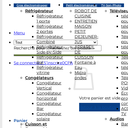
Gros électroménager
Petit électroménager
TV-Son-Photo
Réfrigérateur
ROBOT DE
Télévise
Réfrigérateur
CUISINE
tél
1 porte
ENTRETIEN
po
Réfrigérateur
MAISON
tél
2 portes
PETIT
po
Menu
Réfrigérateur
DEJEUNER-
Tél
Combiné
JUS
po
Réfrigérateur
APPAREIL
tél
Recherche pour :
Side-by-Side
DE
po
Réfrigérateur
CUISSON
Tél
Bar
Fontaine à
po
Se connecter / S’inscrire
0
CFA
Réfrigérateur
Eau
tél
vitrine
Micro
po
Congélateurs
ondes
Tél
Congélateur
PO
Vertical
Vid
Congélateur
Écr
Votre panier est vide.
horizontal
pro
Congélateur
con
Retour à la boutique
Bar
AC
Congélateur
TV
solaire
Audios
Panier
Cuisson et
Bar