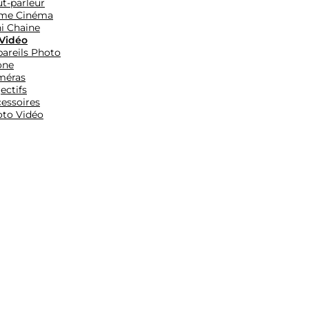
t-parleur
me Cinéma
i Chaine
Vidéo
areils Photo
one
méras
ectifs
essoires
to Vidéo