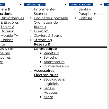
au
Informatique
Santé & Beauté
J
iers &
Imprimante-
Santé –
rations
Scanner
Parapharmacie
Bibliothèques
Ordinateur portable
Coiffure
& Étagères
Ordinateur de
Tables &
bureau
Bureau
Ecran PC
Meuble TV
Claviers & Souris
Chaises
Streaming
ité
Réseau &
as & Lits
Connectique
naires
Répéteur
soires
Switchs
on
Adaptateurs
Convertisseurs
Accessoires
Electroniques
Stockages &
Logiciels
Sacs &
Housses
Micro