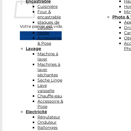
Encastrable
Hau
Cuisinière
Ho
Four &
Min
encastrable
Photo & 
plaques de
App
Votre panier est vide.
cuisson
Dr
Hotte
Ca
Retour à la boutique
Accessoires
Obj
& Pose
Acc
Lavage
Pho
Machine à
laver
Machines à
laver
séchantes
Sèche Linge
Lave
vaisselle
Chauffe-eau
Accessoire &
Pose
Electricité
Régulateur
Onduleur
Rallonges