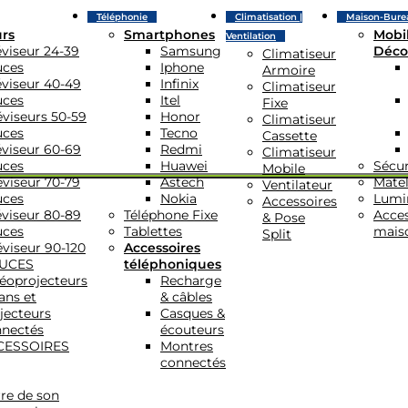
Téléphonie
Climatisation |
Maison-Bure
urs
Smartphones
Mobil
Ventilation
éviseur 24-39
Samsung
Déco
Climatiseur
uces
Iphone
Armoire
éviseur 40-49
Infinix
Climatiseur
uces
Itel
Fixe
éviseurs 50-59
Honor
Climatiseur
uces
Tecno
Cassette
éviseur 60-69
Redmi
Climatiseur
uces
Huawei
Sécur
Mobile
éviseur 70-79
Astech
Matel
Ventilateur
uces
Nokia
Lumi
Accessoires
éviseur 80-89
Téléphone Fixe
Acces
& Pose
uces
Tablettes
mais
Split
éviseur 90-120
Accessoires
UCES
téléphoniques
éoprojecteurs
Recharge
ans et
& câbles
jecteurs
Casques &
nectés
écouteurs
CESSOIRES
Montres
connectés
re de son