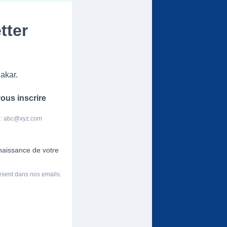
tter
akar.
ous inscrire
 :
abc@xyz.com
nnaissance de votre
résent dans nos emails.