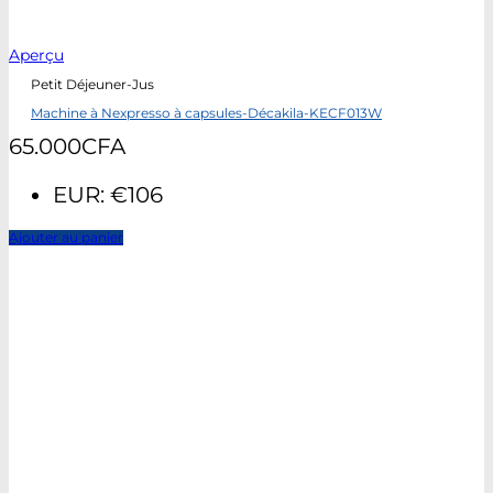
Aperçu
Petit Déjeuner-Jus
Machine à Nexpresso à capsules-Décakila-KECF013W
65.000
CFA
EUR
:
€106
Ajouter au panier