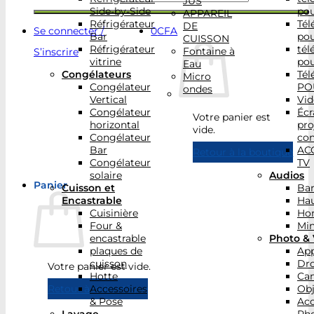
JUS
Side-by-Side
po
APPAREIL
Réfrigérateur
Tél
DE
Se connecter /
0
CFA
Bar
po
CUISSON
Réfrigérateur
tél
Fontaine à
S’inscrire
vitrine
po
Eau
Congélateurs
Tél
Micro
Congélateur
PO
ondes
Vertical
Vid
Congélateur
Écr
Votre panier est
horizontal
pro
vide.
Congélateur
con
Bar
AC
Retour à la boutique
Congélateur
TV
solaire
Audios
Panier
Cuisson et
Bar
Encastrable
Hau
Cuisinière
Ho
Four &
Min
encastrable
Photo & 
plaques de
App
cuisson
Dr
Votre panier est vide.
Hotte
Ca
Accessoires
Obj
Retour à la boutique
& Pose
Acc