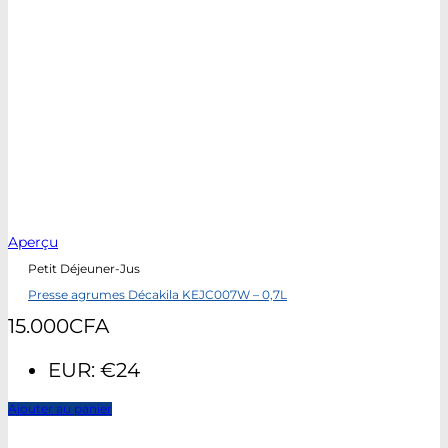
Aperçu
Petit Déjeuner-Jus
Presse agrumes Décakila KEJC007W – 0,7L
15.000
CFA
EUR
:
€24
Ajouter au panier