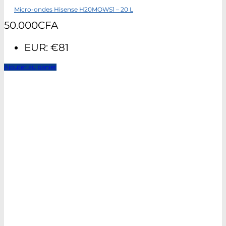
Micro-ondes Hisense H20MOWS1 – 20 L
50.000
CFA
EUR
:
€81
Ajouter au panier