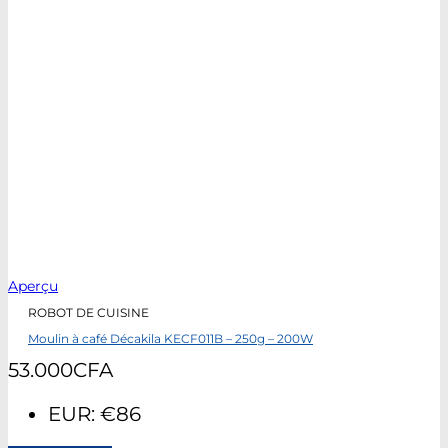
Aperçu
ROBOT DE CUISINE
Moulin à café Décakila KECF011B – 250g – 200W
53.000
CFA
EUR
:
€86