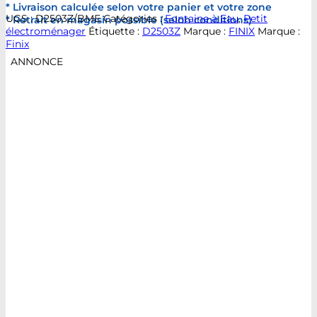
* Livraison calculée selon votre panier et votre zone
UGS :
D2503Z/BME
Catégories :
Fontaine à Eau
,
Petit
* Retrait en magasin possible (selon conditions)
électroménager
Étiquette :
D2503Z
Marque :
FINIX
Marque :
Finix
ANNONCE