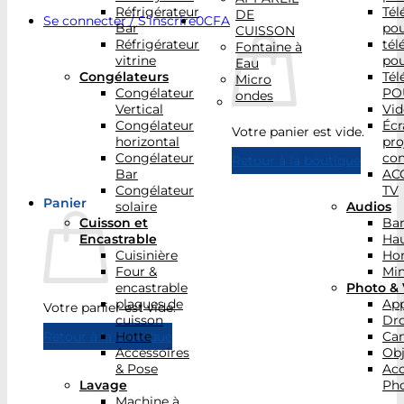
Réfrigérateur
Tél
DE
Se connecter / S’inscrire
0
CFA
Bar
po
CUISSON
Réfrigérateur
tél
Fontaine à
vitrine
po
Eau
Congélateurs
Tél
Micro
Congélateur
PO
ondes
Vertical
Vid
Congélateur
Écr
Votre panier est vide.
horizontal
pro
Congélateur
con
Retour à la boutique
Bar
AC
Congélateur
TV
Panier
solaire
Audios
Cuisson et
Bar
Encastrable
Hau
Cuisinière
Ho
Four &
Min
encastrable
Photo & 
plaques de
App
Votre panier est vide.
cuisson
Dr
Hotte
Ca
Retour à la boutique
Accessoires
Obj
& Pose
Acc
Lavage
Pho
Machine à