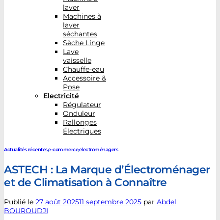
laver
Machines à
laver
séchantes
Sèche Linge
Lave
vaisselle
Chauffe-eau
Accessoire &
Pose
Electricité
Régulateur
Onduleur
Rallonges
Électriques
Actualités récentes
,
e-commerce
,
electroménagers
ASTECH : La Marque d’Électroménager
et de Climatisation à Connaître
Publié le
27 août 2025
11 septembre 2025
par
Abdel
BOUROUDJI