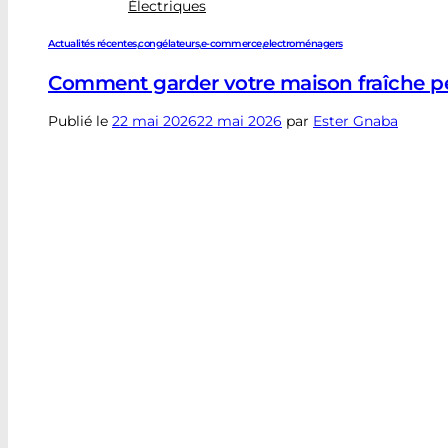
Électriques
Actualités récentes
,
congélateurs
,
e-commerce
,
electroménagers
Comment garder votre maison fraîche pen
Publié le
22 mai 2026
22 mai 2026
par
Ester Gnaba