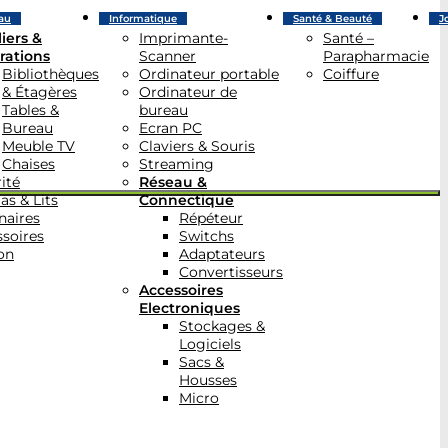
au
Informatique
Santé & Beauté
J
iers &
Imprimante-
Santé –
rations
Scanner
Parapharmacie
Bibliothèques
Ordinateur portable
Coiffure
& Étagères
Ordinateur de
Tables &
bureau
Bureau
Ecran PC
Meuble TV
Claviers & Souris
Chaises
Streaming
ité
Réseau &
as & Lits
Connectique
naires
Répéteur
soires
Switchs
on
Adaptateurs
Convertisseurs
Accessoires
Electroniques
Stockages &
Logiciels
Sacs &
Housses
Micro