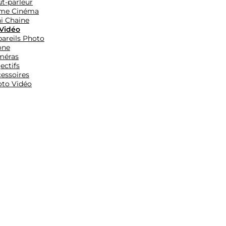
t-parleur
me Cinéma
i Chaine
Vidéo
areils Photo
one
méras
ectifs
essoires
to Vidéo