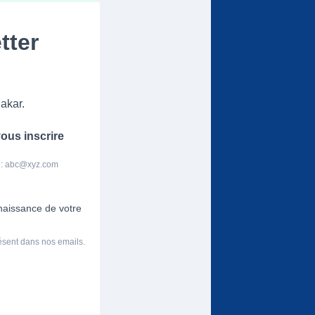
tter
akar.
ous inscrire
 :
abc@xyz.com
nnaissance de votre
résent dans nos emails.