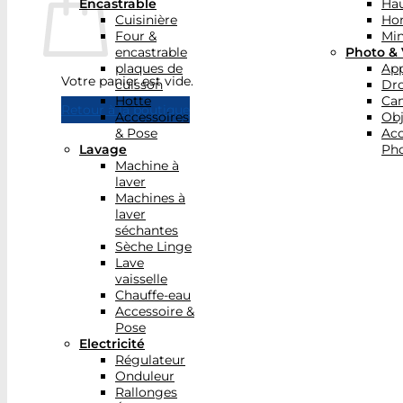
Encastrable
Hau
Cuisinière
Ho
Four &
Min
encastrable
Photo & 
plaques de
App
Votre panier est vide.
cuisson
Dr
Hotte
Ca
Retour à la boutique
Accessoires
Obj
& Pose
Acc
Lavage
Pho
Machine à
laver
Machines à
laver
séchantes
Sèche Linge
Lave
vaisselle
Chauffe-eau
Accessoire &
Pose
Electricité
Régulateur
Onduleur
Rallonges