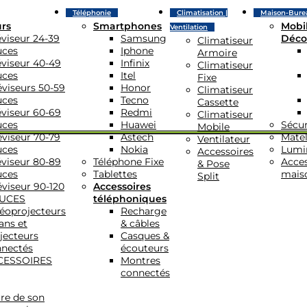
Téléphonie
Climatisation |
Maison-Bure
urs
Smartphones
Mobil
Ventilation
éviseur 24-39
Samsung
Déco
Climatiseur
uces
Iphone
Armoire
éviseur 40-49
Infinix
Climatiseur
uces
Itel
Fixe
éviseurs 50-59
Honor
Climatiseur
uces
Tecno
Cassette
éviseur 60-69
Redmi
Climatiseur
uces
Huawei
Sécur
Mobile
éviseur 70-79
Astech
Matel
Ventilateur
uces
Nokia
Lumi
Accessoires
éviseur 80-89
Téléphone Fixe
Acces
& Pose
uces
Tablettes
mais
Split
éviseur 90-120
Accessoires
UCES
téléphoniques
éoprojecteurs
Recharge
ans et
& câbles
jecteurs
Casques &
nectés
écouteurs
CESSOIRES
Montres
connectés
re de son