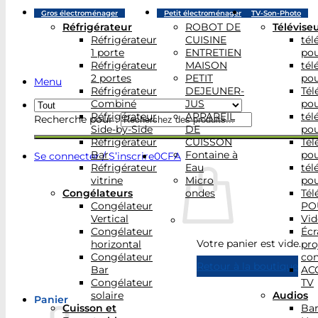
Gros électroménager
Petit électroménager
TV-Son-Photo
Réfrigérateur
ROBOT DE
Télévise
Réfrigérateur
CUISINE
tél
1 porte
ENTRETIEN
po
Réfrigérateur
MAISON
tél
2 portes
PETIT
po
Menu
Réfrigérateur
DEJEUNER-
Tél
Combiné
JUS
po
Réfrigérateur
APPAREIL
tél
Recherche pour :
Side-by-Side
DE
po
Réfrigérateur
CUISSON
Tél
Bar
Fontaine à
po
Se connecter / S’inscrire
0
CFA
Réfrigérateur
Eau
tél
vitrine
Micro
po
Congélateurs
ondes
Tél
Congélateur
PO
Vertical
Vid
Congélateur
Écr
Votre panier est vide.
horizontal
pro
Congélateur
con
Retour à la boutique
Bar
AC
Congélateur
TV
solaire
Audios
Panier
Cuisson et
Bar