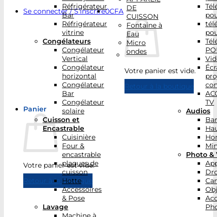
Réfrigérateur
Tél
DE
Se connecter / S’inscrire
0
CFA
Bar
po
CUISSON
Réfrigérateur
tél
Fontaine à
vitrine
po
Eau
Congélateurs
Tél
Micro
Congélateur
PO
ondes
Vertical
Vid
Congélateur
Écr
Votre panier est vide.
horizontal
pro
Congélateur
con
Retour à la boutique
Bar
AC
Congélateur
TV
Panier
solaire
Audios
Cuisson et
Bar
Encastrable
Hau
Cuisinière
Ho
Four &
Min
encastrable
Photo & 
plaques de
App
Votre panier est vide.
cuisson
Dr
Hotte
Ca
Retour à la boutique
Accessoires
Obj
& Pose
Acc
Lavage
Pho
Machine à