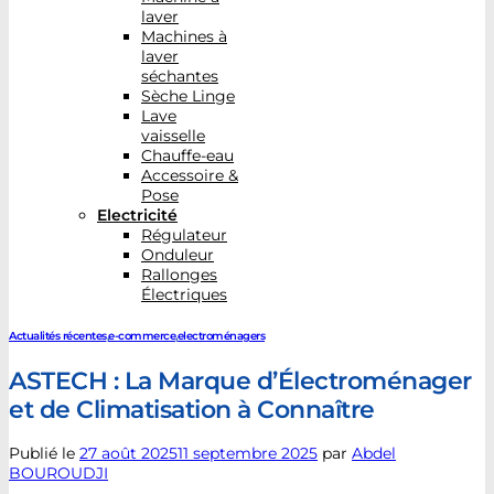
laver
Machines à
laver
séchantes
Sèche Linge
Lave
vaisselle
Chauffe-eau
Accessoire &
Pose
Electricité
Régulateur
Onduleur
Rallonges
Électriques
Actualités récentes
,
e-commerce
,
electroménagers
ASTECH : La Marque d’Électroménager
et de Climatisation à Connaître
Publié le
27 août 2025
11 septembre 2025
par
Abdel
BOUROUDJI