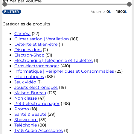
Affiner par volume
Volume:
0
L
—
1600
L
FILTRER
Catégories de produits
Caméra
(22)
Climatisation | Ventilation
(161)
Détente et Bien-être
(1)
Disques durs
(2)
Elactron-Shop
(51)
Electronique | Téléphonie et Tablettes
(1)
Gros électroménager
(410)
Informatique | Périphériques et Consommables
(25)
Informatiques
(186)
Jeux vidéo
(1)
Jouets électroniques
(19)
Maison-Bureau
(125)
Non classé
(47)
Petit électroménager
(138)
Promo
(18)
Santé & Beauté
(29)
Showroom
(55)
Téléphonie
(88)
TV & Audio Accessories
(1)