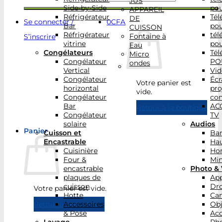
JUS
Side-by-Side
po
APPAREIL
Réfrigérateur
Tél
DE
Se connecter /
0
CFA
Bar
po
CUISSON
Réfrigérateur
tél
Fontaine à
S’inscrire
vitrine
po
Eau
Congélateurs
Tél
Micro
Congélateur
PO
ondes
Vertical
Vid
Congélateur
Écr
Votre panier est
horizontal
pro
vide.
Congélateur
con
Bar
AC
Retour à la boutique
Congélateur
TV
solaire
Audios
Panier
Cuisson et
Bar
Encastrable
Hau
Cuisinière
Ho
Four &
Min
encastrable
Photo & 
plaques de
App
cuisson
Dr
Votre panier est vide.
Hotte
Ca
Accessoires
Obj
Retour à la boutique
& Pose
Acc