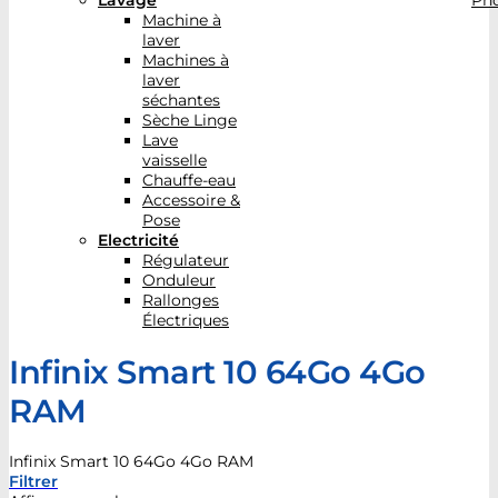
Lavage
Pho
Machine à
laver
Machines à
laver
séchantes
Sèche Linge
Lave
vaisselle
Chauffe-eau
Accessoire &
Pose
Electricité
Régulateur
Onduleur
Rallonges
Électriques
Infinix Smart 10 64Go 4Go
RAM
Infinix Smart 10 64Go 4Go RAM
Filtrer