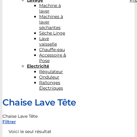
Lavage
Pho
Machine à
laver
Machines à
laver
séchantes
Sèche Linge
Lave
vaisselle
Chauffe-eau
Accessoire &
Pose
Electricité
Régulateur
Onduleur
Rallonges
Électriques
Chaise Lave Tête
Chaise Lave Tête
Filtrer
Voici le seul résultat