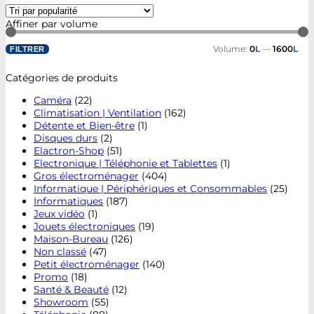
Affiner par volume
Volume:
0
L
—
1600
L
FILTRER
Catégories de produits
Caméra
(22)
Climatisation | Ventilation
(162)
Détente et Bien-être
(1)
Disques durs
(2)
Elactron-Shop
(51)
Electronique | Téléphonie et Tablettes
(1)
Gros électroménager
(404)
Informatique | Périphériques et Consommables
(25)
Informatiques
(187)
Jeux vidéo
(1)
Jouets électroniques
(19)
Maison-Bureau
(126)
Non classé
(47)
Petit électroménager
(140)
Promo
(18)
Santé & Beauté
(12)
Showroom
(55)