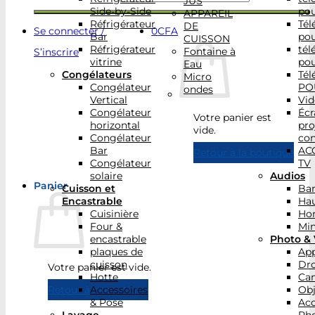
JUS
Side-by-Side
po
APPAREIL
Réfrigérateur
Tél
DE
Se connecter /
0
CFA
Bar
po
CUISSON
Réfrigérateur
tél
Fontaine à
S’inscrire
vitrine
po
Eau
Congélateurs
Tél
Micro
Congélateur
PO
ondes
Vertical
Vid
Congélateur
Écr
Votre panier est
horizontal
pro
vide.
Congélateur
con
Bar
AC
Retour à la boutique
Congélateur
TV
solaire
Audios
Panier
Cuisson et
Bar
Encastrable
Hau
Cuisinière
Ho
Four &
Min
encastrable
Photo & 
plaques de
App
cuisson
Dr
Votre panier est vide.
Hotte
Ca
Accessoires
Obj
Retour à la boutique
& Pose
Acc