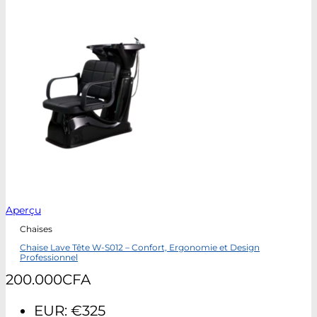
Aperçu
Chaises
Chaise Lave Tête W-S012 – Confort, Ergonomie et Design
Professionnel
200.000
CFA
EUR
:
€325