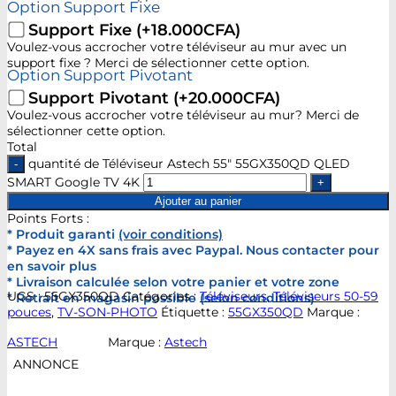
Option Support Fixe
Support Fixe
(+18.000CFA)
Voulez-vous accrocher votre téléviseur au mur avec un
support fixe ? Merci de sélectionner cette option.
Option Support Pivotant
Support Pivotant
(+20.000CFA)
Voulez-vous accrocher votre téléviseur au mur? Merci de
sélectionner cette option.
Total
quantité de Téléviseur Astech 55" 55GX350QD QLED
SMART Google TV 4K
Ajouter au panier
Points Forts :
* Produit garanti
(voir conditions)
* Payez en 4X sans frais avec Paypal. Nous contacter pour
en savoir plus
* Livraison calculée selon votre panier et votre zone
UGS :
55GX350QD
Catégories :
Téléviseurs
,
Téléviseurs 50-59
* Retrait en magasin possible (selon conditions)
pouces
,
TV-SON-PHOTO
Étiquette :
55GX350QD
Marque :
ASTECH
Marque :
Astech
ANNONCE