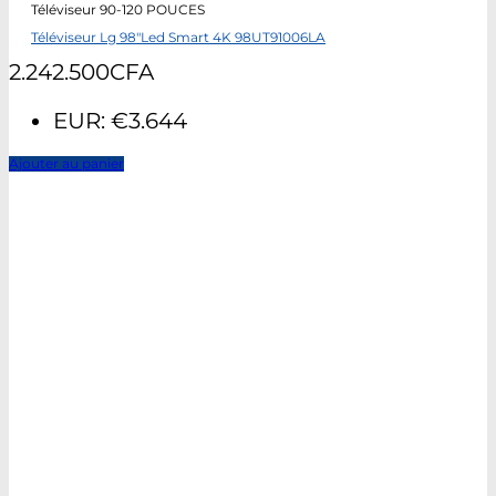
Téléviseur 90-120 POUCES
Téléviseur Lg 98″Led Smart 4K 98UT91006LA
2.242.500
CFA
EUR
:
€3.644
Ajouter au panier