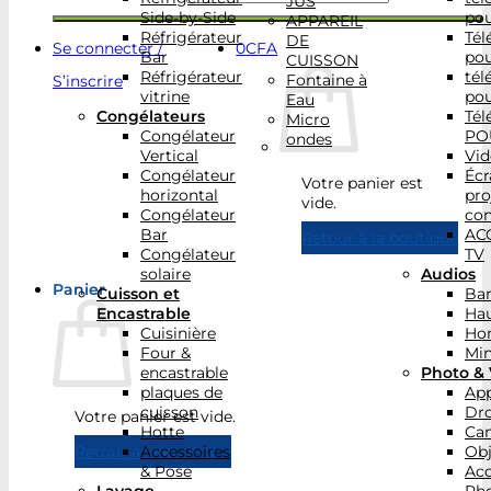
JUS
Side-by-Side
po
APPAREIL
Réfrigérateur
Tél
DE
Se connecter /
0
CFA
Bar
po
CUISSON
Réfrigérateur
tél
Fontaine à
S’inscrire
vitrine
po
Eau
Congélateurs
Tél
Micro
Congélateur
PO
ondes
Vertical
Vid
Congélateur
Écr
Votre panier est
horizontal
pro
vide.
Congélateur
con
Bar
AC
Retour à la boutique
Congélateur
TV
solaire
Audios
Panier
Cuisson et
Bar
Encastrable
Hau
Cuisinière
Ho
Four &
Min
encastrable
Photo & 
plaques de
App
cuisson
Dr
Votre panier est vide.
Hotte
Ca
Accessoires
Obj
Retour à la boutique
& Pose
Acc