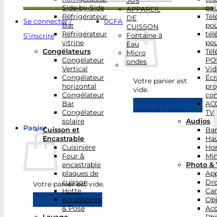
JUS
Side-by-Side
po
APPAREIL
Réfrigérateur
Tél
DE
Se connecter /
0
CFA
Bar
po
CUISSON
Réfrigérateur
tél
Fontaine à
S’inscrire
vitrine
po
Eau
Congélateurs
Tél
Micro
Congélateur
PO
ondes
Vertical
Vid
Congélateur
Écr
Votre panier est
horizontal
pro
vide.
Congélateur
con
Bar
AC
Retour à la boutique
Congélateur
TV
solaire
Audios
Panier
Cuisson et
Bar
Encastrable
Hau
Cuisinière
Ho
Four &
Min
encastrable
Photo & 
plaques de
App
cuisson
Dr
Votre panier est vide.
Hotte
Ca
Accessoires
Obj
Retour à la boutique
& Pose
Acc