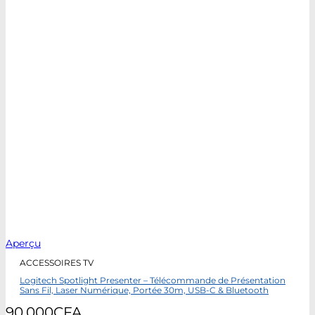
Aperçu
ACCESSOIRES TV
Logitech Spotlight Presenter – Télécommande de Présentation
Sans Fil, Laser Numérique, Portée 30m, USB-C & Bluetooth
90.000
CFA