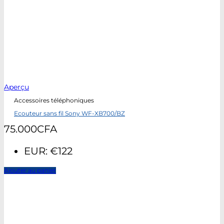
Aperçu
Accessoires téléphoniques
Ecouteur sans fil Sony WF-XB700/BZ
75.000
CFA
EUR
:
€122
Ajouter au panier