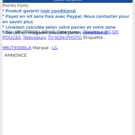
Points Forts :
* Produit garanti
(voir conditions)
* Payez en 4X sans frais avec Paypal. Nous contacter pour
en savoir plus
* Livraison calculée selon votre panier et votre zone
UGS :
98UT91006LA/BME
Catégories :
Téléviseur 90-120
* Retrait en magasin possible (selon conditions)
POUCES
,
Téléviseurs
,
TV-SON-PHOTO
Étiquette :
98UT91006LA
Marque :
LG
ANNONCE