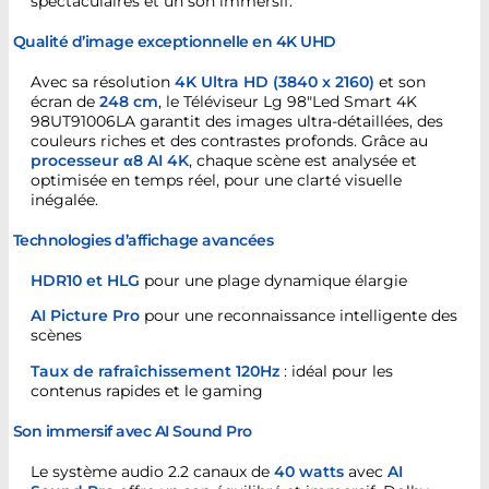
spectaculaires et un son immersif.
Qualité d’image exceptionnelle en 4K UHD
Avec sa résolution
4K Ultra HD (3840 x 2160)
et son
écran de
248 cm
, le Téléviseur Lg 98″Led Smart 4K
98UT91006LA garantit des images ultra-détaillées, des
couleurs riches et des contrastes profonds. Grâce au
processeur α8 AI 4K
, chaque scène est analysée et
optimisée en temps réel, pour une clarté visuelle
inégalée.
Technologies d’affichage avancées
HDR10 et HLG
pour une plage dynamique élargie
AI Picture Pro
pour une reconnaissance intelligente des
scènes
Taux de rafraîchissement 120Hz
: idéal pour les
contenus rapides et le gaming
Son immersif avec AI Sound Pro
Le système audio 2.2 canaux de
40 watts
avec
AI