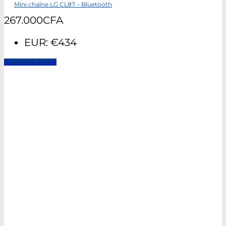
Mini chaîne LG CL87 – Bluetooth
267.000
CFA
EUR
:
€434
Ajouter au panier