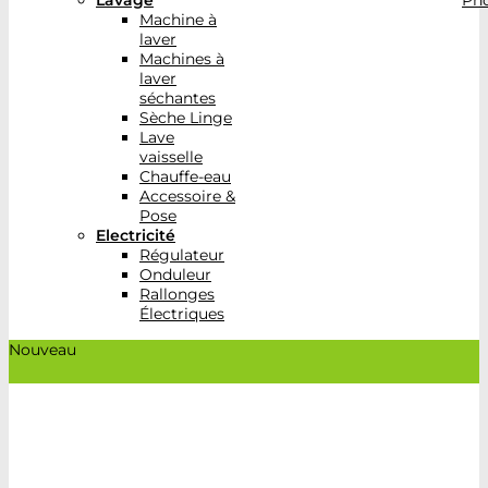
Lavage
Pho
Machine à
laver
Machines à
laver
séchantes
Sèche Linge
Lave
vaisselle
Chauffe-eau
Accessoire &
Pose
Electricité
Régulateur
Onduleur
Rallonges
Électriques
Nouveau