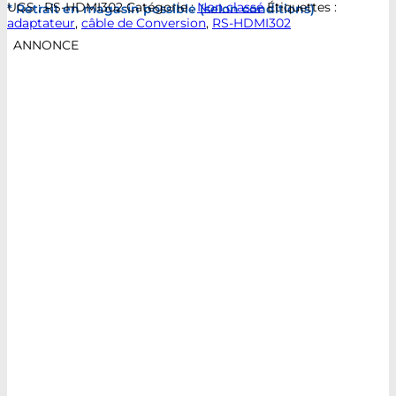
UGS :
RS-HDMI302
Catégorie :
Non classé
Étiquettes :
* Retrait en magasin possible (selon conditions)
adaptateur
,
câble de Conversion
,
RS-HDMI302
ANNONCE