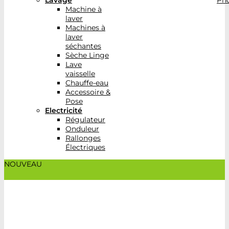
Lavage
Pho
Machine à
laver
Machines à
laver
séchantes
Sèche Linge
Lave
vaisselle
Chauffe-eau
Accessoire &
Pose
Electricité
Régulateur
Onduleur
Rallonges
Électriques
NOUVEAU