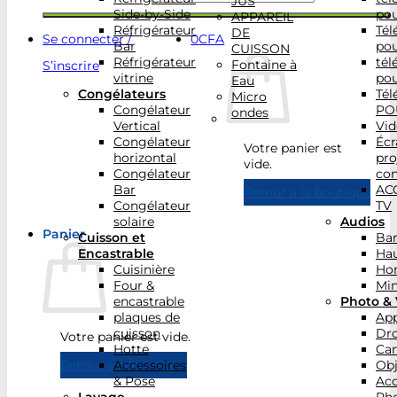
JUS
Side-by-Side
po
APPAREIL
Réfrigérateur
Tél
DE
Se connecter /
0
CFA
Bar
po
CUISSON
Réfrigérateur
tél
Fontaine à
S’inscrire
vitrine
po
Eau
Congélateurs
Tél
Micro
Congélateur
PO
ondes
Vertical
Vid
Congélateur
Écr
Votre panier est
horizontal
pro
vide.
Congélateur
con
Bar
AC
Retour à la boutique
Congélateur
TV
solaire
Audios
Panier
Cuisson et
Bar
Encastrable
Hau
Cuisinière
Ho
Four &
Min
encastrable
Photo & 
plaques de
App
cuisson
Dr
Votre panier est vide.
Hotte
Ca
Accessoires
Obj
Retour à la boutique
& Pose
Acc