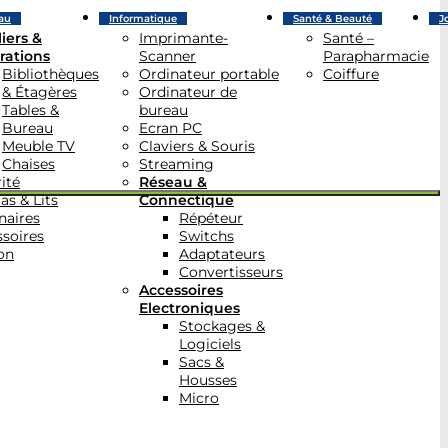
au
Informatique
Santé & Beauté
J
iers &
Imprimante-
Santé –
rations
Scanner
Parapharmacie
Bibliothèques
Ordinateur portable
Coiffure
& Étagères
Ordinateur de
Tables &
bureau
Bureau
Ecran PC
Meuble TV
Claviers & Souris
Chaises
Streaming
ité
Réseau &
as & Lits
Connectique
naires
Répéteur
soires
Switchs
on
Adaptateurs
Convertisseurs
Accessoires
Electroniques
Stockages &
Logiciels
Sacs &
Housses
Micro