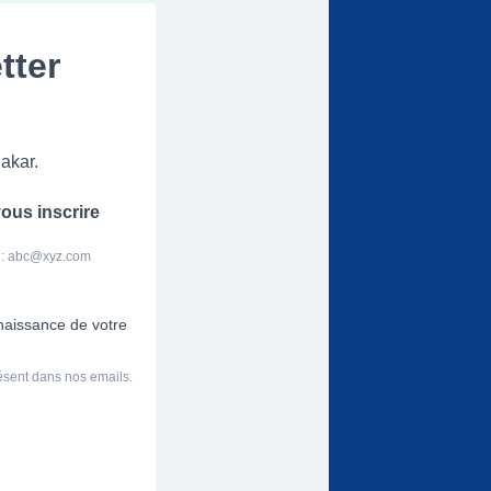
tter
akar.
ous inscrire
 :
abc@xyz.com
nnaissance de votre
résent dans nos emails.