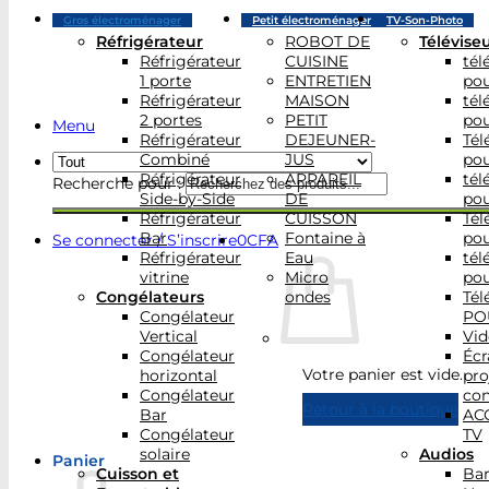
Gros électroménager
Petit électroménager
TV-Son-Photo
Réfrigérateur
ROBOT DE
Télévise
Réfrigérateur
CUISINE
tél
1 porte
ENTRETIEN
po
Réfrigérateur
MAISON
tél
2 portes
PETIT
po
Menu
Réfrigérateur
DEJEUNER-
Tél
Combiné
JUS
po
Réfrigérateur
APPAREIL
tél
Recherche pour :
Side-by-Side
DE
po
Réfrigérateur
CUISSON
Tél
Bar
Fontaine à
po
Se connecter / S’inscrire
0
CFA
Réfrigérateur
Eau
tél
vitrine
Micro
po
Congélateurs
ondes
Tél
Congélateur
PO
Vertical
Vid
Congélateur
Écr
Votre panier est vide.
horizontal
pro
Congélateur
con
Retour à la boutique
Bar
AC
Congélateur
TV
solaire
Audios
Panier
Cuisson et
Bar