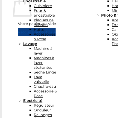
Encastrable
Hau
Cuisinière
Ho
Four &
Min
encastrable
Photo & 
plaques de
App
Votre panier est vide.
cuisson
Dr
Hotte
Ca
Retour à la boutique
Accessoires
Obj
& Pose
Acc
Lavage
Pho
Machine à
laver
Machines à
laver
séchantes
Sèche Linge
Lave
vaisselle
Chauffe-eau
Accessoire &
Pose
Electricité
Régulateur
Onduleur
Rallonges