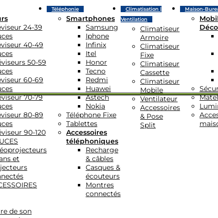
Téléphonie
Climatisation |
Maison-Bure
urs
Smartphones
Mobil
Ventilation
éviseur 24-39
Samsung
Déco
Climatiseur
uces
Iphone
Armoire
éviseur 40-49
Infinix
Climatiseur
uces
Itel
Fixe
éviseurs 50-59
Honor
Climatiseur
uces
Tecno
Cassette
éviseur 60-69
Redmi
Climatiseur
uces
Huawei
Sécur
Mobile
éviseur 70-79
Astech
Matel
Ventilateur
uces
Nokia
Lumi
Accessoires
éviseur 80-89
Téléphone Fixe
Acces
& Pose
uces
Tablettes
mais
Split
éviseur 90-120
Accessoires
UCES
téléphoniques
éoprojecteurs
Recharge
ans et
& câbles
jecteurs
Casques &
nectés
écouteurs
CESSOIRES
Montres
connectés
re de son