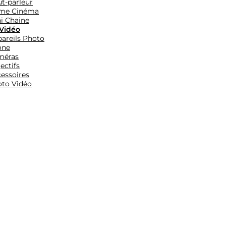
t-parleur
me Cinéma
i Chaine
Vidéo
areils Photo
one
méras
ectifs
essoires
to Vidéo