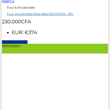
Aperçu
Four & Encastrable
Four encastrable Mixte Beko BIGT21101X – 67L
230.000
CFA
EUR
:
€374
Ajouter au panier
NOUVEAU