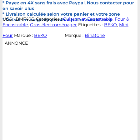
* Payez en 4X sans frais avec Paypal. Nous contacter pour
en savoir plus
* Livraison calculée selon votre panier et votre zone
UGS :
BMF40B
Catégories :
Cuisson et Encastrable
,
Four &
* Retrait en magasin possible (selon conditions)
Encastrable
,
Gros électroménager
Étiquettes :
BEKO
,
Mini
Four
Marque :
BEKO
Marque :
Binatone
ANNONCE