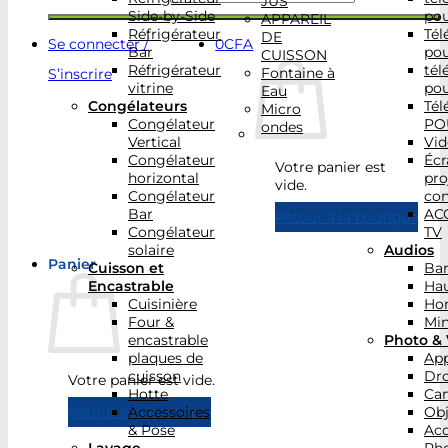
JUS
Side-by-Side
po
APPAREIL
Réfrigérateur
Tél
DE
Se connecter /
0
CFA
Bar
po
CUISSON
Réfrigérateur
tél
Fontaine à
S’inscrire
vitrine
po
Eau
Congélateurs
Tél
Micro
Congélateur
PO
ondes
Vertical
Vid
Congélateur
Écr
Votre panier est
horizontal
pro
vide.
Congélateur
con
Bar
AC
Retour à la boutique
Congélateur
TV
solaire
Audios
Panier
Cuisson et
Bar
Encastrable
Hau
Cuisinière
Ho
Four &
Min
encastrable
Photo & 
plaques de
App
cuisson
Dr
Votre panier est vide.
Hotte
Ca
Accessoires
Obj
Retour à la boutique
& Pose
Acc