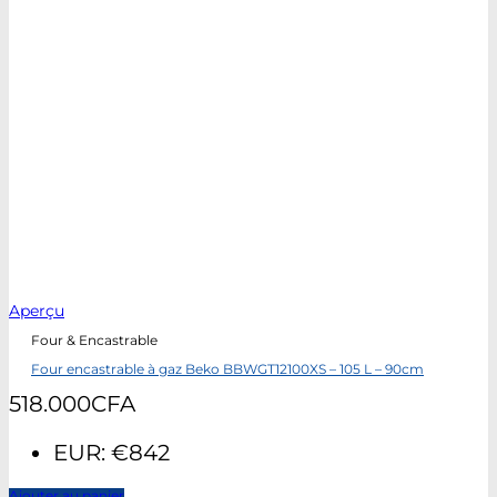
Aperçu
Four & Encastrable
Four encastrable à gaz Beko BBWGT12100XS – 105 L – 90cm
518.000
CFA
EUR
:
€842
Ajouter au panier