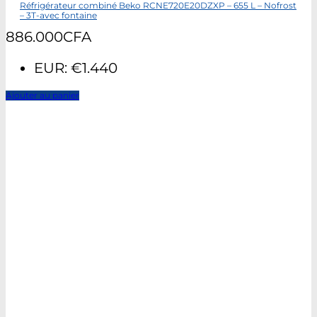
Réfrigérateur combiné Beko RCNE720E20DZXP – 655 L – Nofrost
– 3T-avec fontaine
886.000
CFA
EUR
:
€1.440
Ajouter au panier