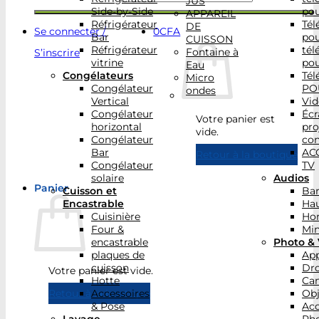
JUS
Side-by-Side
po
APPAREIL
Réfrigérateur
Tél
DE
Se connecter /
0
CFA
Bar
po
CUISSON
Réfrigérateur
tél
Fontaine à
S’inscrire
vitrine
po
Eau
Congélateurs
Tél
Micro
Congélateur
PO
ondes
Vertical
Vid
Congélateur
Écr
Votre panier est
horizontal
pro
vide.
Congélateur
con
Bar
AC
Retour à la boutique
Congélateur
TV
solaire
Audios
Panier
Cuisson et
Bar
Encastrable
Hau
Cuisinière
Ho
Four &
Min
encastrable
Photo & 
plaques de
App
cuisson
Dr
Votre panier est vide.
Hotte
Ca
Accessoires
Obj
Retour à la boutique
& Pose
Acc