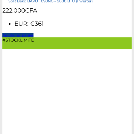
Split Beko BAVOT 090NG – 9000 BTU (Inverter)
222.000
CFA
EUR
:
€361
Ajouter au panier
#STOCKLIMITE