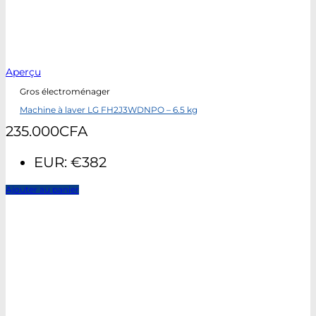
Aperçu
Gros électroménager
Machine à laver LG FH2J3WDNPO – 6.5 kg
235.000
CFA
EUR
:
€382
Ajouter au panier