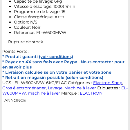
Capacité de lavage; 6kg
Vitesse d essorage: 1000tr/min
Programme de lavage: 15
Classe énergétique: A+++
Option: N/S
Couleur: Noir
Reference: EL-W600MVW
Rupture de stock
Points Forts :
* Produit garanti
(voir conditions)
* Payez en 4X sans frais avec Paypal. Nous contacter pour
en savoir plus
* Livraison calculée selon votre panier et votre zone
* Retrait en magasin possible (selon conditions)
UGS :
EL-W600MVW-6KG/ELAC
Catégories :
Elactron-Shop
,
Gros électroménager
,
Lavage
,
Machine à laver
Étiquettes :
EL-
W600MVW
,
machine à laver
Marque :
ELACTRON
ANNONCE