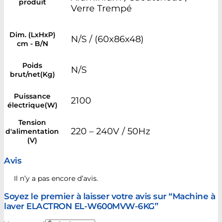
produit
Verre Trempé
Dim. (LxHxP)
N/S / (60x86x48)
cm - B/N
Poids
N/S
brut/net(Kg)
Puissance
2100
électrique(W)
Tension
220 – 240V / 50Hz
d'alimentation
(V)
Avis
Il n’y a pas encore d’avis.
Soyez le premier à laisser votre avis sur “Machine à
laver ELACTRON EL-W600MVW-6KG”