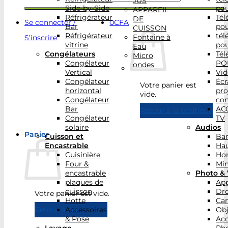
JUS
Side-by-Side
po
APPAREIL
Réfrigérateur
Tél
DE
Se connecter /
0
CFA
Bar
po
CUISSON
Réfrigérateur
tél
Fontaine à
S’inscrire
vitrine
po
Eau
Congélateurs
Tél
Micro
Congélateur
PO
ondes
Vertical
Vid
Congélateur
Écr
Votre panier est
horizontal
pro
vide.
Congélateur
con
Bar
AC
Retour à la boutique
Congélateur
TV
solaire
Audios
Panier
Cuisson et
Bar
Encastrable
Hau
Cuisinière
Ho
Four &
Min
encastrable
Photo & 
plaques de
App
cuisson
Dr
Votre panier est vide.
Hotte
Ca
Accessoires
Obj
Retour à la boutique
& Pose
Acc