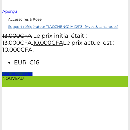
Aperçu
Accessoires & Pose
Support réfrigérateur TIAOZHENGJIA D913- (Avec & sans roues)
13.000
CFA
Le prix initial était :
13.000CFA.
10.000
CFA
Le prix actuel est :
10.000CFA.
EUR
:
€16
Ajouter au panier
NOUVEAU