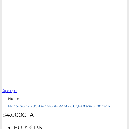
Aperçu
Honor
Honor X6C -128GB ROM 6GB RAM – 6.61″,Batterie 5200mAh
84.000
CFA
EUR
:
€136