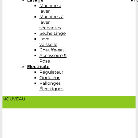
Lavage
Pho
Machine à
laver
Machines à
laver
séchantes
Sèche Linge
Lave
vaisselle
Chauffe-eau
Accessoire &
Pose
Electricité
Régulateur
Onduleur
Rallonges
Électriques
NOUVEAU