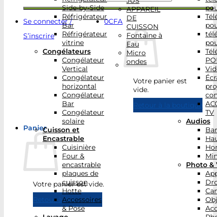
JUS
Side-by-Side
po
APPAREIL
Réfrigérateur
Tél
DE
Se connecter /
0
CFA
Bar
po
CUISSON
Réfrigérateur
tél
Fontaine à
S’inscrire
vitrine
po
Eau
Congélateurs
Tél
Micro
Congélateur
PO
ondes
Vertical
Vid
Congélateur
Écr
Votre panier est
horizontal
pro
vide.
Congélateur
con
Bar
AC
Retour à la boutique
Congélateur
TV
solaire
Audios
Panier
Cuisson et
Bar
Encastrable
Hau
Cuisinière
Ho
Four &
Min
encastrable
Photo & 
plaques de
App
cuisson
Dr
Votre panier est vide.
Hotte
Ca
Accessoires
Obj
Retour à la boutique
& Pose
Acc