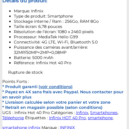
Détails du produit:
Marque: Infinix
Type de produit: Smartphone
Stockage interne / Ram : 256Go, RAM 8Go
Taille écran: 6,78 pouces
Résolution de l’écran: 1080 x 2460 pixels
Processeur: MediaTek Helio G99
Connectivité: 4G LTE, Wi-Fi, Bluetooth 5.0
Puissance des caméras avant/arrière:
32MP/50MP+2MP+0,08MP
Batterie: 5000 mAh
Référence: Infinix Hot 40 Pro
Rupture de stock
Points Forts :
* Produit garanti
(voir conditions)
* Payez en 4X sans frais avec Paypal. Nous contacter pour
en savoir plus
* Livraison calculée selon votre panier et votre zone
* Retrait en magasin possible (selon conditions)
UGS :
Infinix Hot 40 Pro
Catégories :
Infinix
,
Smartphones
,
Téléphonie
Étiquettes :
Infinix HOT 40 Pro
,
smartphone
,
smartphone infinix
Marque :
INFINIX