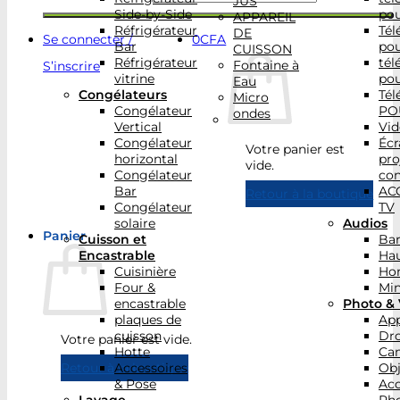
JUS
Side-by-Side
po
APPAREIL
Réfrigérateur
Tél
DE
Se connecter /
0
CFA
Bar
po
CUISSON
Réfrigérateur
tél
Fontaine à
S’inscrire
vitrine
po
Eau
Congélateurs
Tél
Micro
Congélateur
PO
ondes
Vertical
Vid
Congélateur
Écr
Votre panier est
horizontal
pro
vide.
Congélateur
con
Bar
AC
Retour à la boutique
Congélateur
TV
solaire
Audios
Panier
Cuisson et
Bar
Encastrable
Hau
Cuisinière
Ho
Four &
Min
encastrable
Photo & 
plaques de
App
cuisson
Dr
Votre panier est vide.
Hotte
Ca
Accessoires
Obj
Retour à la boutique
& Pose
Acc