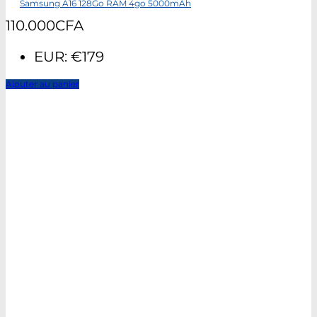
Samsung A16 128Go RAM 4go 5000mAh
110.000
CFA
EUR
:
€179
Ajouter au panier