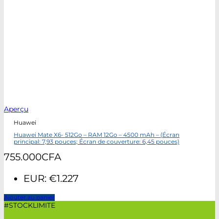
Aperçu
Huawei
Huawei Mate X6- 512Go – RAM 12Go – 4500 mAh – (Écran
principal: 7,93 pouces; Écran de couverture: 6,45 pouces)
755.000
CFA
EUR
:
€1.227
Ajouter au panier
#STOCKLIMITE