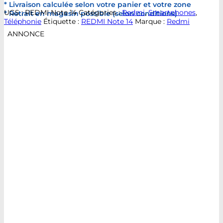
* Livraison calculée selon votre panier et votre zone
UGS :
REDMI Note 14
Catégories :
Redmi
,
Smartphones
,
* Retrait en magasin possible (selon conditions)
Téléphonie
Étiquette :
REDMI Note 14
Marque :
Redmi
ANNONCE