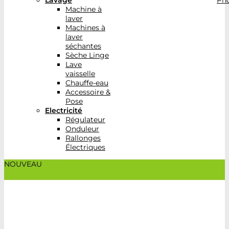
Lavage
Pho
Machine à
laver
Machines à
laver
séchantes
Sèche Linge
Lave
vaisselle
Chauffe-eau
Accessoire &
Pose
Electricité
Régulateur
Onduleur
Rallonges
Électriques
NOUVEAU