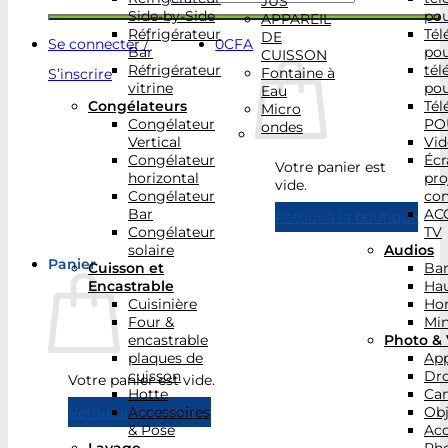
JUS
Side-by-Side
po
APPAREIL
Réfrigérateur
Tél
DE
Se connecter /
0
CFA
Bar
po
CUISSON
Réfrigérateur
tél
Fontaine à
S’inscrire
vitrine
po
Eau
Congélateurs
Tél
Micro
Congélateur
PO
ondes
Vertical
Vid
Congélateur
Écr
Votre panier est
horizontal
pro
vide.
Congélateur
con
Bar
AC
Retour à la boutique
Congélateur
TV
solaire
Audios
Panier
Cuisson et
Bar
Encastrable
Hau
Cuisinière
Ho
Four &
Min
encastrable
Photo & 
plaques de
App
cuisson
Dr
Votre panier est vide.
Hotte
Ca
Accessoires
Obj
Retour à la boutique
& Pose
Acc