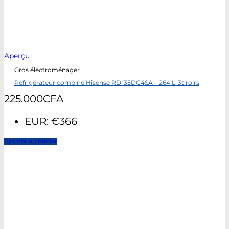
Aperçu
Gros électroménager
Réfrigérateur combiné Hisense RD-35DC4SA – 264 L-3tiroirs
225.000
CFA
EUR
:
€366
Ajouter au panier