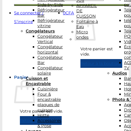
JUS
Side-by-Side
po
APPAREIL
Réfrigérateur
Tél
DE
Se connecter /
0
CFA
Bar
po
CUISSON
Réfrigérateur
tél
Fontaine à
S’inscrire
vitrine
po
Eau
Congélateurs
Tél
Micro
Congélateur
PO
ondes
Vertical
Vid
Congélateur
Écr
Votre panier est
horizontal
pro
vide.
Congélateur
con
Bar
AC
Retour à la boutique
Congélateur
TV
solaire
Audios
Panier
Cuisson et
Bar
Encastrable
Hau
Cuisinière
Ho
Four &
Min
encastrable
Photo & 
plaques de
App
cuisson
Dr
Votre panier est vide.
Hotte
Ca
Accessoires
Obj
Retour à la boutique
& Pose
Acc