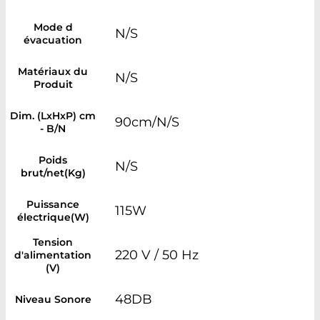
Mode d
N/S
évacuation
Matériaux du
N/S
Produit
Dim. (LxHxP) cm
90cm/N/S
- B/N
Poids
N/S
brut/net(Kg)
Puissance
115W
électrique(W)
Tension
220 V / 50 Hz
d'alimentation
(V)
48DB
Niveau Sonore