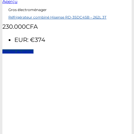
Aperçu
Gros électroménager
Réfrigérateur combiné Hisense RD-35DC4SB – 262L 3T
230.000
CFA
EUR
:
€374
Ajouter au panier