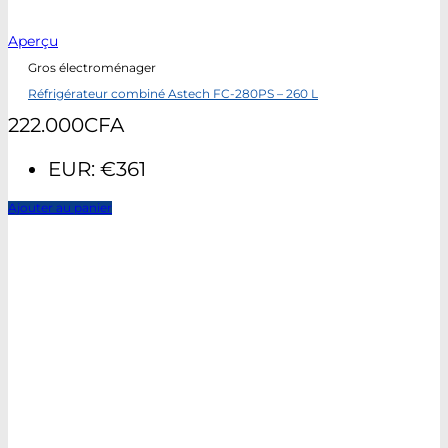
Aperçu
Gros électroménager
Réfrigérateur combiné Astech FC-280PS – 260 L
222.000
CFA
EUR
:
€361
Ajouter au panier