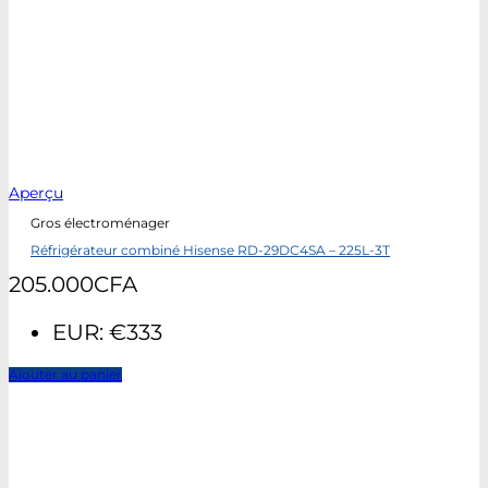
Aperçu
Gros électroménager
Réfrigérateur combiné Hisense RD-29DC4SA – 225L-3T
205.000
CFA
EUR
:
€333
Ajouter au panier