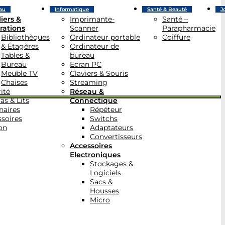
au
Informatique
Santé & Beauté
J
iers &
Imprimante-
Santé –
rations
Scanner
Parapharmacie
Bibliothèques
Ordinateur portable
Coiffure
& Étagères
Ordinateur de
Tables &
bureau
Bureau
Ecran PC
Meuble TV
Claviers & Souris
Chaises
Streaming
ité
Réseau &
as & Lits
Connectique
naires
Répéteur
soires
Switchs
on
Adaptateurs
Convertisseurs
Accessoires
Electroniques
Stockages &
Logiciels
Sacs &
Housses
Micro