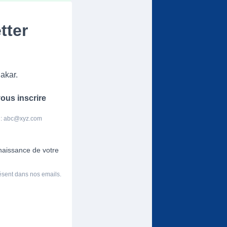
tter
akar.
ous inscrire
 :
abc@xyz.com
nnaissance de votre
résent dans nos emails.