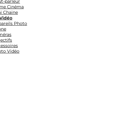
t-parleur
me Cinéma
i Chaine
Vidéo
areils Photo
one
méras
ectifs
essoires
to Vidéo