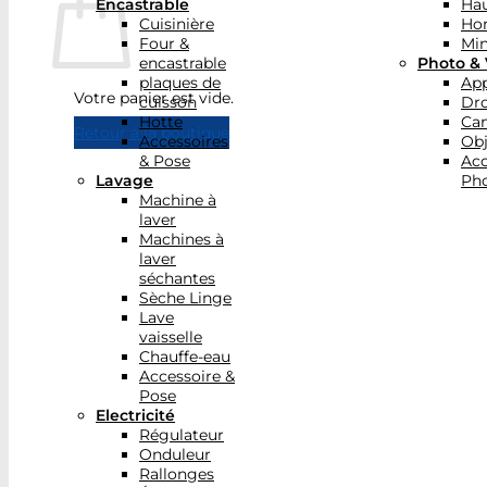
Encastrable
Hau
Cuisinière
Ho
Four &
Min
encastrable
Photo & 
plaques de
App
Votre panier est vide.
cuisson
Dr
Hotte
Ca
Retour à la boutique
Accessoires
Obj
& Pose
Acc
Lavage
Pho
Machine à
laver
Machines à
laver
séchantes
Sèche Linge
Lave
vaisselle
Chauffe-eau
Accessoire &
Pose
Electricité
Régulateur
Onduleur
Rallonges