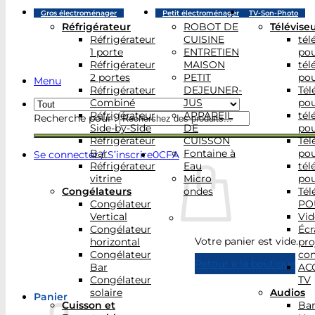
Gros électroménager
Petit électroménager
TV-Son-Photo
Réfrigérateur
ROBOT DE
Télévise
Réfrigérateur
CUISINE
tél
1 porte
ENTRETIEN
po
Réfrigérateur
MAISON
tél
2 portes
PETIT
po
Menu
Réfrigérateur
DEJEUNER-
Tél
Combiné
JUS
po
Réfrigérateur
APPAREIL
tél
Recherche pour :
Side-by-Side
DE
po
Réfrigérateur
CUISSON
Tél
Bar
Fontaine à
po
Se connecter / S’inscrire
0
CFA
Réfrigérateur
Eau
tél
vitrine
Micro
po
Congélateurs
ondes
Tél
Congélateur
PO
Vertical
Vid
Congélateur
Écr
Votre panier est vide.
horizontal
pro
Congélateur
con
Retour à la boutique
Bar
AC
Congélateur
TV
solaire
Audios
Panier
Cuisson et
Bar