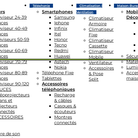
Téléphonie
Climatisation |
Maison-Bure
urs
Smartphones
Mobil
Ventilation
éviseur 24-39
Samsung
Déco
Climatiseur
uces
Iphone
Armoire
éviseur 40-49
Infinix
Climatiseur
uces
Itel
Fixe
éviseurs 50-59
Honor
Climatiseur
uces
Tecno
Cassette
éviseur 60-69
Redmi
Climatiseur
uces
Huawei
Sécur
Mobile
éviseur 70-79
Astech
Matel
Ventilateur
uces
Nokia
Lumi
Accessoires
éviseur 80-89
Téléphone Fixe
Acces
& Pose
uces
Tablettes
mais
Split
éviseur 90-120
Accessoires
UCES
téléphoniques
éoprojecteurs
Recharge
ans et
& câbles
jecteurs
Casques &
nectés
écouteurs
CESSOIRES
Montres
connectés
re de son