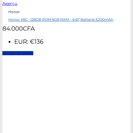
Aperçu
Honor
Honor X6C -128GB ROM 6GB RAM – 6.61″,Batterie 5200mAh
84.000
CFA
EUR
:
€136
Ajouter au panier