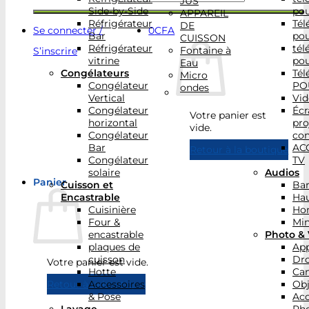
JUS
Side-by-Side
po
APPAREIL
Réfrigérateur
Tél
DE
Se connecter /
0
CFA
Bar
po
CUISSON
Réfrigérateur
tél
Fontaine à
S’inscrire
vitrine
po
Eau
Congélateurs
Tél
Micro
Congélateur
PO
ondes
Vertical
Vid
Congélateur
Écr
Votre panier est
horizontal
pro
vide.
Congélateur
con
Bar
AC
Retour à la boutique
Congélateur
TV
solaire
Audios
Panier
Cuisson et
Bar
Encastrable
Hau
Cuisinière
Ho
Four &
Min
encastrable
Photo & 
plaques de
App
cuisson
Dr
Votre panier est vide.
Hotte
Ca
Accessoires
Obj
Retour à la boutique
& Pose
Acc