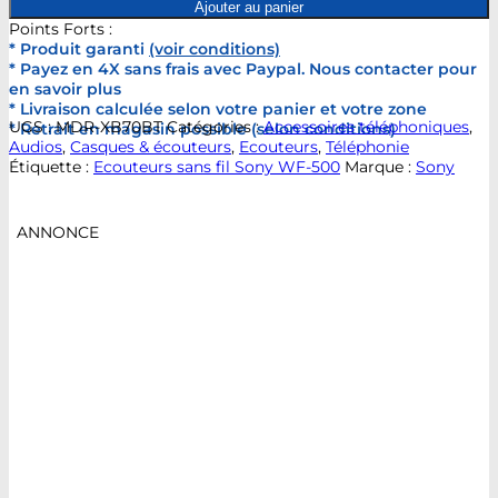
Ajouter au panier
Points Forts :
* Produit garanti
(voir conditions)
* Payez en 4X sans frais avec Paypal. Nous contacter pour
en savoir plus
* Livraison calculée selon votre panier et votre zone
UGS :
MDR-XB70BT
Catégories :
Accessoires téléphoniques
,
* Retrait en magasin possible (selon conditions)
Audios
,
Casques & écouteurs
,
Ecouteurs
,
Téléphonie
Étiquette :
Ecouteurs sans fil Sony WF-500
Marque :
Sony
ANNONCE