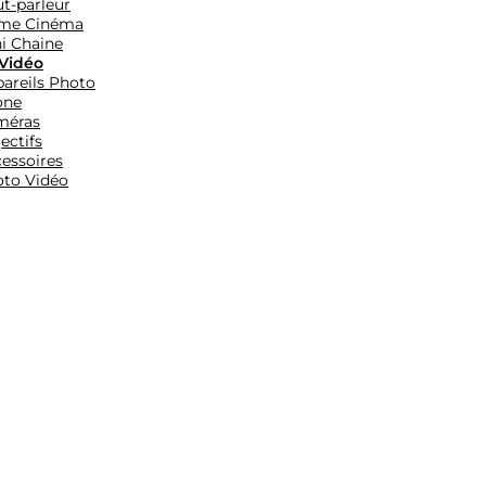
t-parleur
me Cinéma
i Chaine
Vidéo
areils Photo
one
méras
ectifs
essoires
to Vidéo