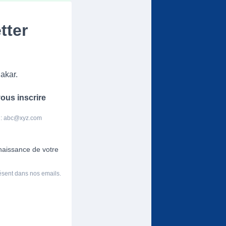
tter
akar.
ous inscrire
 :
abc@xyz.com
nnaissance de votre
résent dans nos emails.