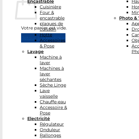
Encastrable
Hau
Cuisinière
Ho
Four &
Min
encastrable
Photo & 
plaques de
App
Votre panier est vide.
cuisson
Dr
Hotte
Ca
Retour à la boutique
Accessoires
Obj
& Pose
Acc
Lavage
Pho
Machine à
laver
Machines à
laver
séchantes
Sèche Linge
Lave
vaisselle
Chauffe-eau
Accessoire &
Pose
Electricité
Régulateur
Onduleur
Rallonges