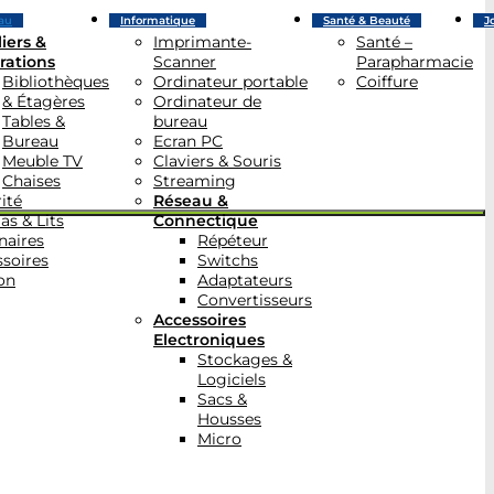
au
Informatique
Santé & Beauté
J
iers &
Imprimante-
Santé –
rations
Scanner
Parapharmacie
Bibliothèques
Ordinateur portable
Coiffure
& Étagères
Ordinateur de
Tables &
bureau
Bureau
Ecran PC
Meuble TV
Claviers & Souris
Chaises
Streaming
ité
Réseau &
as & Lits
Connectique
naires
Répéteur
soires
Switchs
on
Adaptateurs
Convertisseurs
Accessoires
Electroniques
Stockages &
Logiciels
Sacs &
Housses
Micro