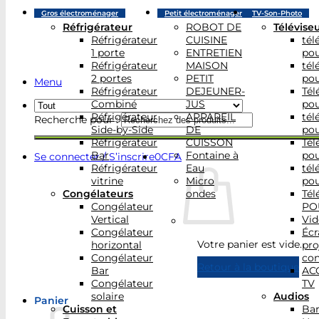
Gros électroménager
Petit électroménager
TV-Son-Photo
Réfrigérateur
ROBOT DE
Télévise
Réfrigérateur
CUISINE
tél
1 porte
ENTRETIEN
po
Réfrigérateur
MAISON
tél
2 portes
PETIT
po
Menu
Réfrigérateur
DEJEUNER-
Tél
Combiné
JUS
po
Réfrigérateur
APPAREIL
tél
Recherche pour :
Side-by-Side
DE
po
Réfrigérateur
CUISSON
Tél
Bar
Fontaine à
po
Se connecter / S’inscrire
0
CFA
Réfrigérateur
Eau
tél
vitrine
Micro
po
Congélateurs
ondes
Tél
Congélateur
PO
Vertical
Vid
Congélateur
Écr
Votre panier est vide.
horizontal
pro
Congélateur
con
Retour à la boutique
Bar
AC
Congélateur
TV
solaire
Audios
Panier
Cuisson et
Bar