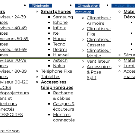
Téléphonie
Climatisation |
Maison-Bure
urs
Smartphones
Mobil
Ventilation
éviseur 24-39
Samsung
Déco
Climatiseur
uces
Iphone
Armoire
éviseur 40-49
Infinix
Climatiseur
uces
Itel
Fixe
éviseurs 50-59
Honor
Climatiseur
uces
Tecno
Cassette
éviseur 60-69
Redmi
Climatiseur
uces
Huawei
Sécur
Mobile
éviseur 70-79
Astech
Matel
Ventilateur
uces
Nokia
Lumi
Accessoires
éviseur 80-89
Téléphone Fixe
Acces
& Pose
uces
Tablettes
mais
Split
éviseur 90-120
Accessoires
UCES
téléphoniques
éoprojecteurs
Recharge
ans et
& câbles
jecteurs
Casques &
nectés
écouteurs
CESSOIRES
Montres
connectés
re de son