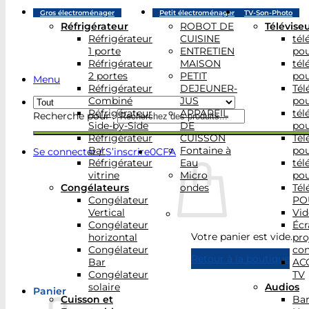
Gros électroménager
Petit électroménager
TV-Son-Photo
Réfrigérateur
ROBOT DE
Télévise
Réfrigérateur
CUISINE
tél
1 porte
ENTRETIEN
po
Réfrigérateur
MAISON
tél
2 portes
PETIT
po
Menu
Réfrigérateur
DEJEUNER-
Tél
Combiné
JUS
po
Réfrigérateur
APPAREIL
tél
Recherche pour :
Side-by-Side
DE
po
Réfrigérateur
CUISSON
Tél
Bar
Fontaine à
po
Se connecter / S’inscrire
0
CFA
Réfrigérateur
Eau
tél
vitrine
Micro
po
Congélateurs
ondes
Tél
Congélateur
PO
Vertical
Vid
Congélateur
Écr
Votre panier est vide.
horizontal
pro
Congélateur
con
Retour à la boutique
Bar
AC
Congélateur
TV
solaire
Audios
Panier
Cuisson et
Bar