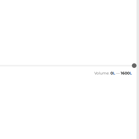
Volume:
0
L
—
1600
L