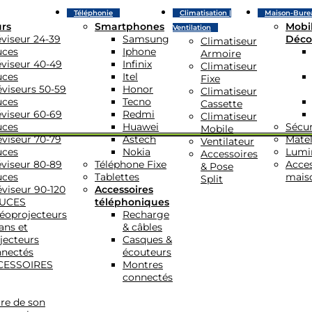
Téléphonie
Climatisation |
Maison-Bure
urs
Smartphones
Mobil
Ventilation
éviseur 24-39
Samsung
Déco
Climatiseur
uces
Iphone
Armoire
éviseur 40-49
Infinix
Climatiseur
uces
Itel
Fixe
éviseurs 50-59
Honor
Climatiseur
uces
Tecno
Cassette
éviseur 60-69
Redmi
Climatiseur
uces
Huawei
Sécur
Mobile
éviseur 70-79
Astech
Matel
Ventilateur
uces
Nokia
Lumi
Accessoires
éviseur 80-89
Téléphone Fixe
Acces
& Pose
uces
Tablettes
mais
Split
éviseur 90-120
Accessoires
UCES
téléphoniques
éoprojecteurs
Recharge
ans et
& câbles
jecteurs
Casques &
nectés
écouteurs
CESSOIRES
Montres
connectés
re de son