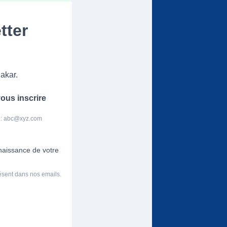
tter
akar.
ous inscrire
 :
abc@xyz.com
nnaissance de votre
résent dans nos emails.