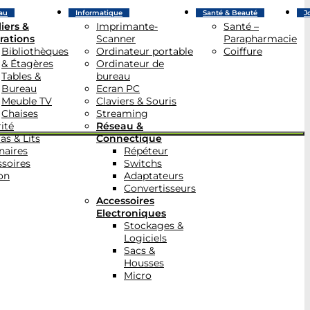
au
Informatique
Santé & Beauté
J
iers &
Imprimante-
Santé –
rations
Scanner
Parapharmacie
Bibliothèques
Ordinateur portable
Coiffure
& Étagères
Ordinateur de
Tables &
bureau
Bureau
Ecran PC
Meuble TV
Claviers & Souris
Chaises
Streaming
ité
Réseau &
as & Lits
Connectique
naires
Répéteur
soires
Switchs
on
Adaptateurs
Convertisseurs
Accessoires
Electroniques
Stockages &
Logiciels
Sacs &
Housses
Micro