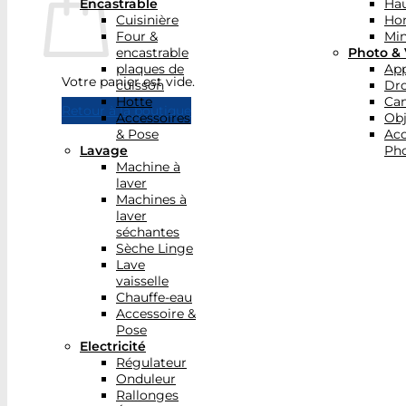
Encastrable
Hau
Cuisinière
Ho
Four &
Min
encastrable
Photo & 
plaques de
App
Votre panier est vide.
cuisson
Dr
Hotte
Ca
Retour à la boutique
Accessoires
Obj
& Pose
Acc
Lavage
Pho
Machine à
laver
Machines à
laver
séchantes
Sèche Linge
Lave
vaisselle
Chauffe-eau
Accessoire &
Pose
Electricité
Régulateur
Onduleur
Rallonges