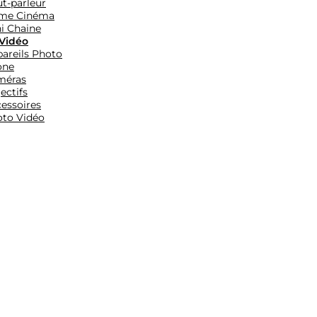
t-parleur
me Cinéma
i Chaine
Vidéo
areils Photo
one
méras
ectifs
essoires
to Vidéo