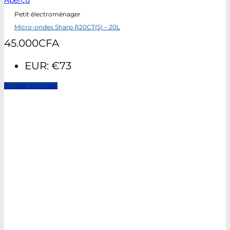
Aperçu
Petit électroménager
Micro-ondes Sharp R20CT(S) – 20L
45.000
CFA
EUR
:
€73
Ajouter au panier