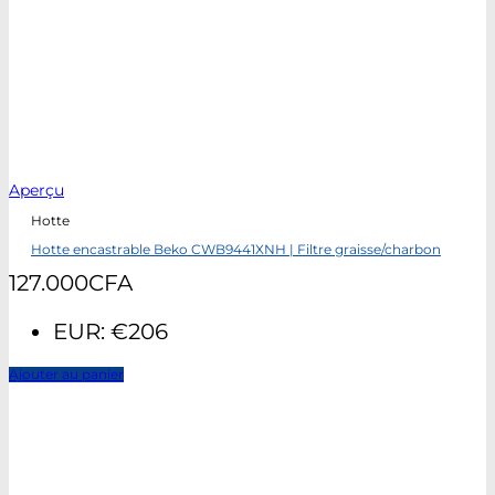
Aperçu
Hotte
Hotte encastrable Beko CWB9441XNH | Filtre graisse/charbon
127.000
CFA
EUR
:
€206
Ajouter au panier