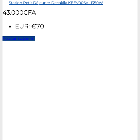
Station Petit Déjeuner Decakila KEEV006V -1350W
43.000
CFA
EUR
:
€70
Ajouter au panier