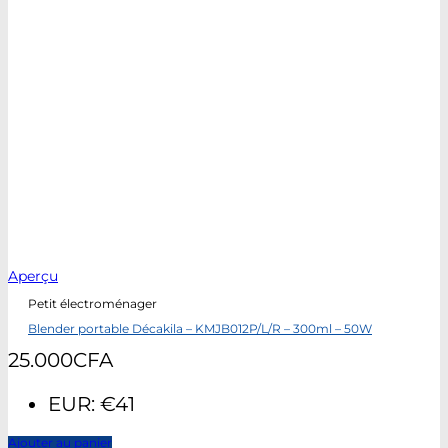
Aperçu
Petit électroménager
Blender portable Décakila – KMJB012P/L/R – 300ml – 50W
25.000
CFA
EUR
:
€41
Ajouter au panier