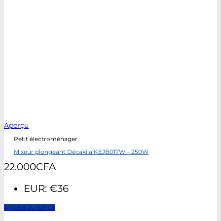
Aperçu
Petit électroménager
Mixeur plongeant Décakila KEJB017W – 250W
22.000
CFA
EUR
:
€36
Ajouter au panier