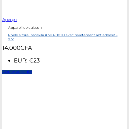
Aperçu
Appareil de cuisson
Poêle à frire Decakila KMEP002B avec revêtement antiadhésif –
9.5″
14.000
CFA
EUR
:
€23
Ajouter au panier