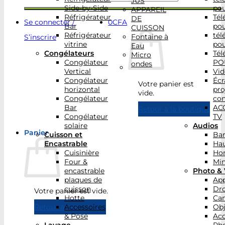
JUS
Side-by-Side
po
APPAREIL
Réfrigérateur
Tél
DE
Se connecter /
0
CFA
Bar
po
CUISSON
Réfrigérateur
tél
Fontaine à
S’inscrire
vitrine
po
Eau
Congélateurs
Tél
Micro
Congélateur
PO
ondes
Vertical
Vid
Congélateur
Écr
Votre panier est
horizontal
pro
vide.
Congélateur
con
Bar
AC
Retour à la boutique
Congélateur
TV
solaire
Audios
Panier
Cuisson et
Bar
Encastrable
Hau
Cuisinière
Ho
Four &
Min
encastrable
Photo & 
plaques de
App
cuisson
Dr
Votre panier est vide.
Hotte
Ca
Accessoires
Obj
Retour à la boutique
& Pose
Acc