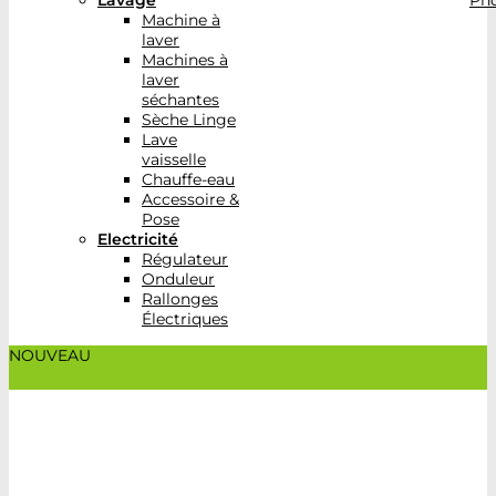
Lavage
Pho
Machine à
laver
Machines à
laver
séchantes
Sèche Linge
Lave
vaisselle
Chauffe-eau
Accessoire &
Pose
Electricité
Régulateur
Onduleur
Rallonges
Électriques
NOUVEAU