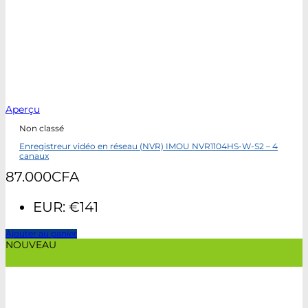
Aperçu
Non classé
Enregistreur vidéo en réseau (NVR) IMOU NVR1104HS-W-S2 – 4
canaux
87.000
CFA
EUR
:
€141
Ajouter au panier
NOUVEAU