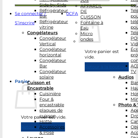
JUS
Side-by-Side
po
APPAREIL
Réfrigérateur
Tél
DE
Se connecter /
0
CFA
Bar
po
CUISSON
Réfrigérateur
tél
Fontaine à
S’inscrire
vitrine
po
Eau
Congélateurs
Tél
Micro
Congélateur
PO
ondes
Vertical
Vid
Congélateur
Écr
Votre panier est
horizontal
pro
vide.
Congélateur
con
Bar
AC
Retour à la boutique
Congélateur
TV
solaire
Audios
Panier
Cuisson et
Bar
Encastrable
Hau
Cuisinière
Ho
Four &
Min
encastrable
Photo & 
plaques de
App
cuisson
Dr
Votre panier est vide.
Hotte
Ca
Accessoires
Obj
Retour à la boutique
& Pose
Acc