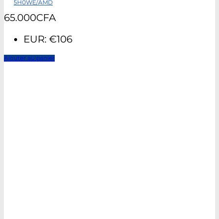
5H0WE/AMD
65.000
CFA
EUR
:
€106
Ajouter au panier