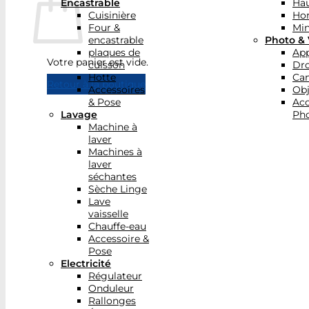
Encastrable
Hau
Cuisinière
Ho
Four &
Min
encastrable
Photo & 
plaques de
App
Votre panier est vide.
cuisson
Dr
Hotte
Ca
Retour à la boutique
Accessoires
Obj
& Pose
Acc
Lavage
Pho
Machine à
laver
Machines à
laver
séchantes
Sèche Linge
Lave
vaisselle
Chauffe-eau
Accessoire &
Pose
Electricité
Régulateur
Onduleur
Rallonges