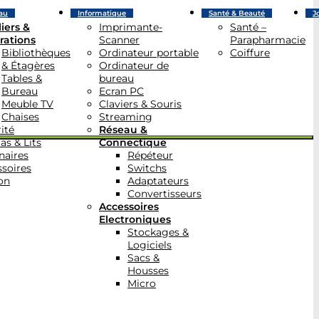
au
Informatique
Santé & Beauté
J
iers &
Imprimante-
Santé –
rations
Scanner
Parapharmacie
Bibliothèques
Ordinateur portable
Coiffure
& Étagères
Ordinateur de
Tables &
bureau
Bureau
Ecran PC
Meuble TV
Claviers & Souris
Chaises
Streaming
ité
Réseau &
as & Lits
Connectique
naires
Répéteur
soires
Switchs
on
Adaptateurs
Convertisseurs
Accessoires
Electroniques
Stockages &
Logiciels
Sacs &
Housses
Micro