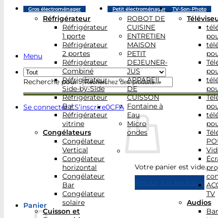
Gros électroménager
Petit électroménager
TV-Son-Photo
Réfrigérateur
ROBOT DE
Télévise
Réfrigérateur
CUISINE
tél
1 porte
ENTRETIEN
po
Réfrigérateur
MAISON
tél
2 portes
PETIT
po
Menu
Réfrigérateur
DEJEUNER-
Tél
Combiné
JUS
po
Réfrigérateur
APPAREIL
tél
Recherche pour :
Side-by-Side
DE
po
Réfrigérateur
CUISSON
Tél
Bar
Fontaine à
po
Se connecter / S’inscrire
0
CFA
Réfrigérateur
Eau
tél
vitrine
Micro
po
Congélateurs
ondes
Tél
Congélateur
PO
Vertical
Vid
Congélateur
Écr
Votre panier est vide.
horizontal
pro
Congélateur
con
Retour à la boutique
Bar
AC
Congélateur
TV
solaire
Audios
Panier
Cuisson et
Bar