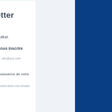
tter
akar.
ous inscrire
 :
abc@xyz.com
nnaissance de votre
résent dans nos emails.