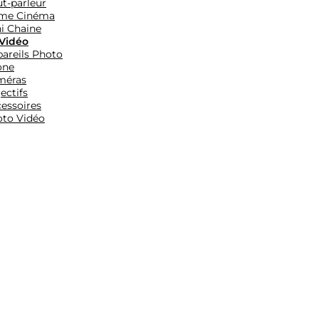
t-parleur
me Cinéma
i Chaine
Vidéo
areils Photo
one
méras
ectifs
essoires
to Vidéo