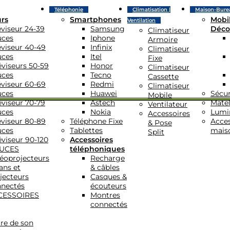
Téléphonie
Climatisation |
Maison-Bure
urs
Smartphones
Mobil
Ventilation
éviseur 24-39
Samsung
Déco
Climatiseur
uces
Iphone
Armoire
éviseur 40-49
Infinix
Climatiseur
uces
Itel
Fixe
éviseurs 50-59
Honor
Climatiseur
uces
Tecno
Cassette
éviseur 60-69
Redmi
Climatiseur
uces
Huawei
Sécur
Mobile
éviseur 70-79
Astech
Matel
Ventilateur
uces
Nokia
Lumi
Accessoires
éviseur 80-89
Téléphone Fixe
Acces
& Pose
uces
Tablettes
mais
Split
éviseur 90-120
Accessoires
UCES
téléphoniques
éoprojecteurs
Recharge
ans et
& câbles
jecteurs
Casques &
nectés
écouteurs
CESSOIRES
Montres
connectés
re de son