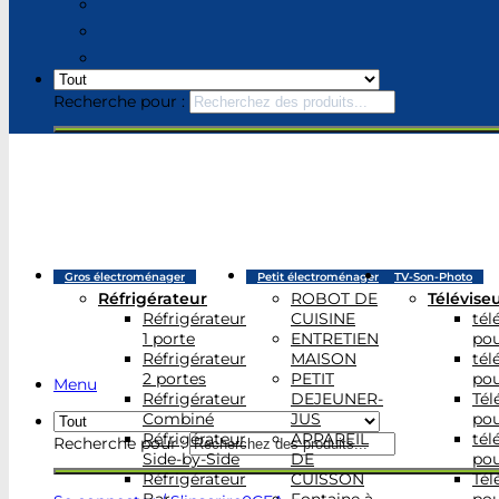
Recherche pour :
Gros électroménager
Petit électroménager
TV-Son-Photo
Réfrigérateur
ROBOT DE
Télévise
Réfrigérateur
CUISINE
tél
1 porte
ENTRETIEN
po
Réfrigérateur
MAISON
tél
2 portes
PETIT
po
Menu
Réfrigérateur
DEJEUNER-
Tél
Combiné
JUS
po
Réfrigérateur
APPAREIL
tél
Recherche pour :
Side-by-Side
DE
po
Réfrigérateur
CUISSON
Tél