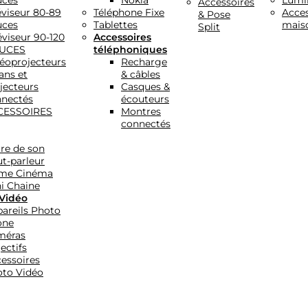
uces
Nokia
Lumi
Accessoires
éviseur 80-89
Téléphone Fixe
Acces
& Pose
uces
Tablettes
mais
Split
éviseur 90-120
Accessoires
UCES
téléphoniques
éoprojecteurs
Recharge
ans et
& câbles
jecteurs
Casques &
nectés
écouteurs
CESSOIRES
Montres
connectés
re de son
t-parleur
me Cinéma
i Chaine
Vidéo
areils Photo
one
méras
ectifs
essoires
to Vidéo