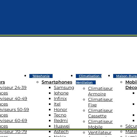
Téléphonie
Climatisation |
Maison-Bure
urs
Smartphones
Mobil
Ventilation
éviseur 24-39
Samsung
Déco
Climatiseur
uces
Iphone
Armoire
éviseur 40-49
Infinix
Climatiseur
uces
Itel
Fixe
éviseurs 50-59
Honor
Climatiseur
uces
Tecno
Cassette
éviseur 60-69
Redmi
Climatiseur
uces
Huawei
Sécur
Mobile
éviseur 70-79
Astech
Matel
Ventilateur