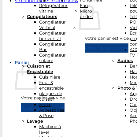
Bar
Fontaine à
po
Se connecter / S’inscrire
0
CFA
Réfrigérateur
Eau
tél
vitrine
Micro
po
Congélateurs
ondes
Tél
Congélateur
PO
Vertical
Vid
Congélateur
Écr
Votre panier est vide.
horizontal
pro
Congélateur
con
Retour à la boutique
Bar
AC
Congélateur
TV
solaire
Audios
Panier
Cuisson et
Bar
Encastrable
Hau
Cuisinière
Ho
Four &
Min
encastrable
Photo & 
plaques de
App
Votre panier est vide.
cuisson
Dr
Hotte
Ca
Retour à la boutique
Accessoires
Obj
& Pose
Acc
Lavage
Pho
Machine à
laver