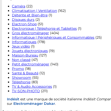
Caméra
(22)
Climatisation | Ventilation
(162)
Détente et Bien-être
(1)
Disques durs
(2)
Elactron-Shop
(51)
Electronique | Téléphonie et Tablettes
(1)
Gros électroménager
(404)
Informatique | Périphériques et Consommables
(25)
Informatiques
(178)
Jeux vidéo
(1)
Jouets électroniques
(19)
Maison-Bureau
(127)
Non classé
(47)
Petit électroménager
(140)
Promo
(18)
Santé & Beauté
(12)
Showroom
(55)
Téléphonie
(83)
TV & Audio Accessories
(1)
TV-SON-PHOTO
(211)
Indésit
est une marque de société italienne
Indésit Compa
sur
Electroménager Dakar
.