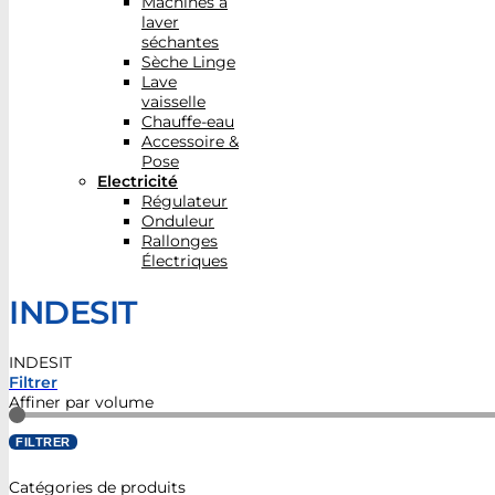
Machines à
laver
séchantes
Sèche Linge
Lave
vaisselle
Chauffe-eau
Accessoire &
Pose
Electricité
Régulateur
Onduleur
Rallonges
Électriques
INDESIT
INDESIT
Filtrer
Affiner par volume
FILTRER
Catégories de produits