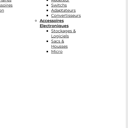
naires
Répéteur
soires
Switchs
on
Adaptateurs
Convertisseurs
Accessoires
Electroniques
Stockages &
Logiciels
Sacs &
Housses
Micro