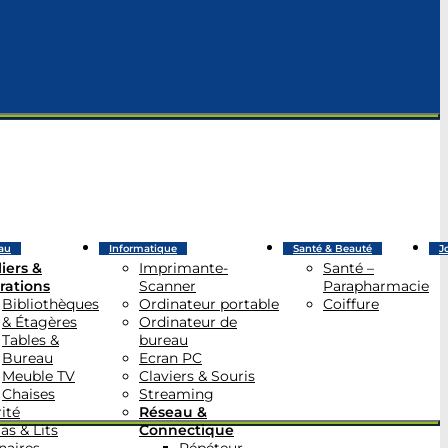
au
Informatique
Santé & Beauté
J
iers &
Imprimante-
Santé –
rations
Scanner
Parapharmacie
Bibliothèques
Ordinateur portable
Coiffure
& Étagères
Ordinateur de
Tables &
bureau
Bureau
Ecran PC
Meuble TV
Claviers & Souris
Chaises
Streaming
ité
Réseau &
as & Lits
Connectique