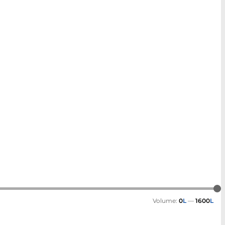
Volume:
0
L
—
1600
L