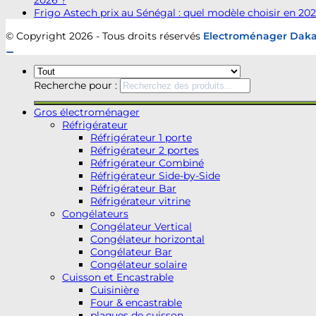
2026 ?
Frigo Astech prix au Sénégal : quel modèle choisir en 202
© Copyright 2026 - Tous droits réservés
Electroménager Dak
Recherche pour :
Gros électroménager
Réfrigérateur
Réfrigérateur 1 porte
Réfrigérateur 2 portes
Réfrigérateur Combiné
Réfrigérateur Side-by-Side
Réfrigérateur Bar
Réfrigérateur vitrine
Congélateurs
Congélateur Vertical
Congélateur horizontal
Congélateur Bar
Congélateur solaire
Cuisson et Encastrable
Cuisinière
Four & encastrable
plaques de cuisson