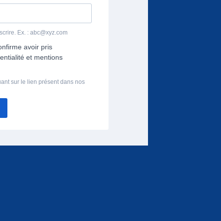
crire. Ex. :
abc@xyz.com
onfirme avoir pris
entialité et mentions
ant sur le lien présent dans nos