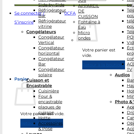
JUS
Side-by-Side
po
APPAREIL
Réfrigérateur
Tél
DE
Se connecter /
0
CFA
Bar
po
CUISSON
Réfrigérateur
tél
Fontaine à
S’inscrire
vitrine
po
Eau
Congélateurs
Tél
Micro
Congélateur
PO
ondes
Vertical
Vid
Congélateur
Écr
Votre panier est
horizontal
pro
vide.
Congélateur
con
Bar
AC
Retour à la boutique
Congélateur
TV
solaire
Audios
Panier
Cuisson et
Bar
Encastrable
Hau
Cuisinière
Ho
Four &
Min
encastrable
Photo & 
plaques de
App
cuisson
Dr
Votre panier est vide.
Hotte
Ca
Accessoires
Obj
Retour à la boutique
& Pose
Acc