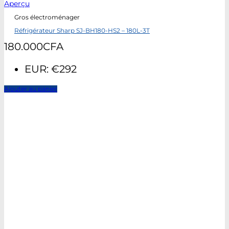
Aperçu
Gros électroménager
Réfrigérateur Sharp SJ-BH180-HS2 – 180L-3T
180.000
CFA
EUR
:
€292
Ajouter au panier