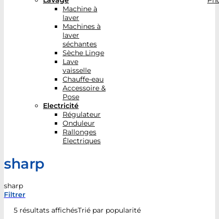
Lavage
Pho
Machine à
laver
Machines à
laver
séchantes
Sèche Linge
Lave
vaisselle
Chauffe-eau
Accessoire &
Pose
Electricité
Régulateur
Onduleur
Rallonges
Électriques
sharp
sharp
Filtrer
5 résultats affichés
Trié par popularité