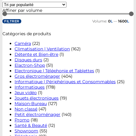
Affiner par volume
Volume:
0
L
—
1600
L
FILTRER
Catégories de produits
Caméra
(22)
Climatisation | Ventilation
(162)
Détente et Bien-être
(1)
Disques durs
(2)
Elactron-Shop
(51)
Electronique | Téléphonie et Tablettes
(1)
Gros électroménager
(404)
Informatique | Périphériques et Consommables
(25)
Informatiques
(178)
Jeux vidéo
(1)
Jouets électroniques
(19)
Maison-Bureau
(127)
Non classé
(47)
Petit électroménager
(140)
Promo
(18)
Santé & Beauté
(12)
Showroom
(55)