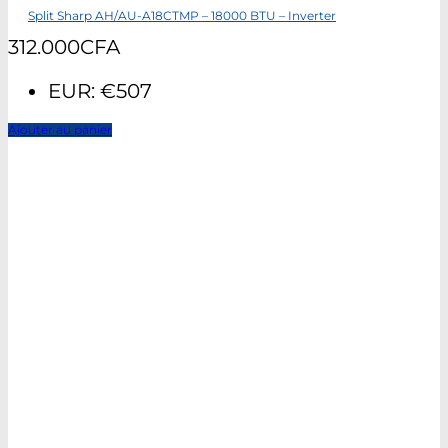
Split Sharp AH/AU-A18CTMP – 18000 BTU – Inverter
312.000
CFA
EUR
:
€507
Ajouter au panier