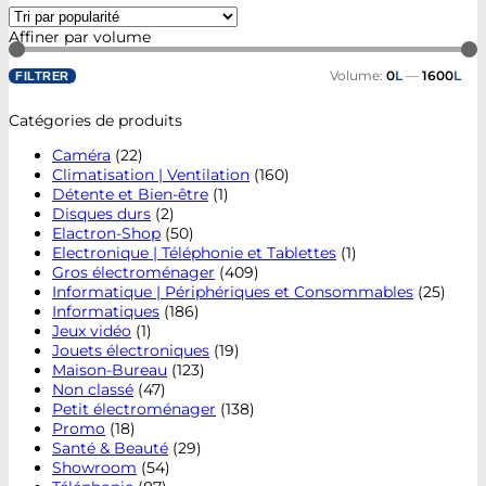
Affiner par volume
Volume:
0
L
—
1600
L
FILTRER
Catégories de produits
Caméra
(22)
Climatisation | Ventilation
(160)
Détente et Bien-être
(1)
Disques durs
(2)
Elactron-Shop
(50)
Electronique | Téléphonie et Tablettes
(1)
Gros électroménager
(409)
Informatique | Périphériques et Consommables
(25)
Informatiques
(186)
Jeux vidéo
(1)
Jouets électroniques
(19)
Maison-Bureau
(123)
Non classé
(47)
Petit électroménager
(138)
Promo
(18)
Santé & Beauté
(29)
Showroom
(54)