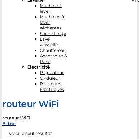
Lavage
Pho
Machine à
laver
Machines à
laver
séchantes
Sèche Linge
Lave
vaisselle
Chauffe-eau
Accessoire &
Pose
Electricité
Régulateur
Onduleur
Rallonges
Électriques
routeur WiFi
routeur WiFi
Filtrer
Voici le seul résultat