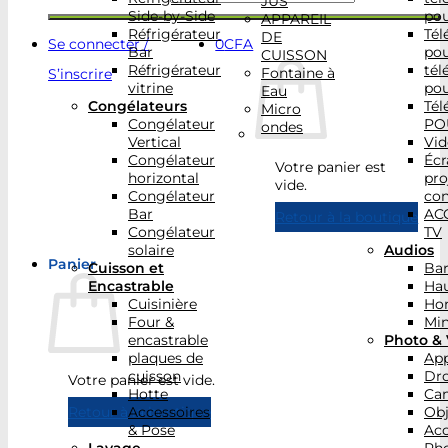
JUS
Side-by-Side
po
APPAREIL
Réfrigérateur
Tél
DE
Se connecter /
0
CFA
Bar
po
CUISSON
Réfrigérateur
tél
Fontaine à
S’inscrire
vitrine
po
Eau
Congélateurs
Tél
Micro
Congélateur
PO
ondes
Vertical
Vid
Congélateur
Écr
Votre panier est
horizontal
pro
vide.
Congélateur
con
Bar
AC
Retour à la boutique
Congélateur
TV
solaire
Audios
Panier
Cuisson et
Bar
Encastrable
Hau
Cuisinière
Ho
Four &
Min
encastrable
Photo & 
plaques de
App
cuisson
Dr
Votre panier est vide.
Hotte
Ca
Accessoires
Obj
Retour à la boutique
& Pose
Acc